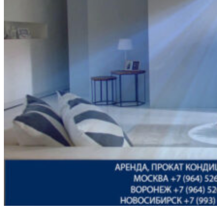
Осушение воздуха
Тепловые пушки
Антимоскитные лампы
Бактерицидные лампы
Заказчикам
Доставка и монтаж
Оплата
Скидки
Наши работы
Контакты
Пользовательское соглашение
Политика конфиденциальности
СЕЙЧАС МЫ РАБОТАЕМ
Москва
+7 (964) 526-05-54
Санкт-Петербург
+7 (964) 526-05-54