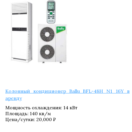
Колон­ный кон­ди­ци­о­нер Ballu BFL-48H N1_​16Y в
аренду
Мощ­ность охла­жде­ния
:
14 кВт
Пло­щадь
:
140 кв/​м
Цена/​сутки:
20,000
₽