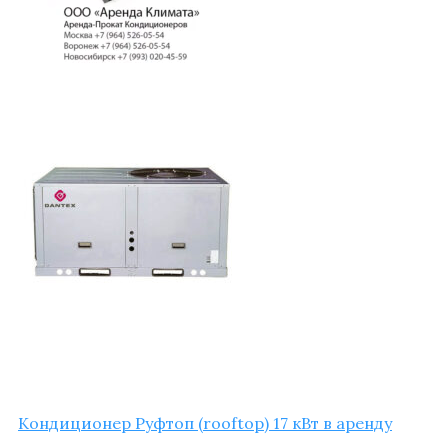
Кон­ди­ци­о­нер Руф­топ (rooftop) 17 кВт в аренду