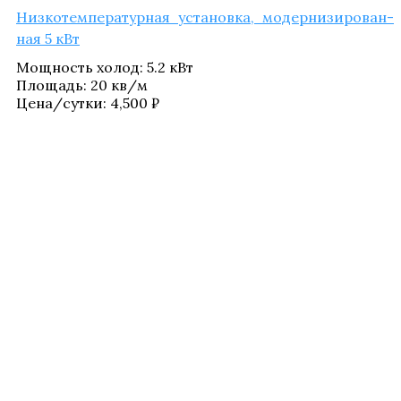
Низ­ко­тем­пе­ра­тур­ная уста­нов­ка, модер­ни­зи­ро­ван­
ная 5 кВт
Мощ­ность холод
:
5.2 кВт
Пло­щадь
:
20 кв/​м
Цена/​сутки:
4,500
₽