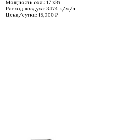
Мощ­ность охл.
:
17 кВт
Рас­ход воз­ду­ха
:
3474 к/​м/​ч
Цена/​сутки:
15,000
₽