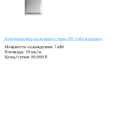
Кон­ди­ци­о­нер колон­но­го типа NS-24JA в аренду
Мощ­ность охла­жде­ния
:
7 кВт
Пло­щадь
:
70 кв/​м
Цена/​сутки:
10,000
₽