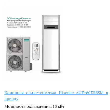
Колон­ная сплит-систе­ма Hisense AUF-60ER6SM в
аренду
Мощ­ность охла­жде­ния
:
16 кВт