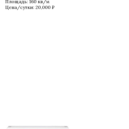
Пло­щадь
:
160 кв/​м
Цена/​сутки:
20,000
₽