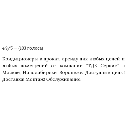
4.9/5 — (103 голоса)
Кон­ди­ци­о­не­ры в про­кат, арен­ду для любых целей и
любых поме­ще­ний от ком­па­нии “ТДК Сер­вис” в
Москве, Ново­си­бир­ске, Воро­не­же. Доступ­ные цены!
Достав­ка! Мон­таж! Обслуживание!