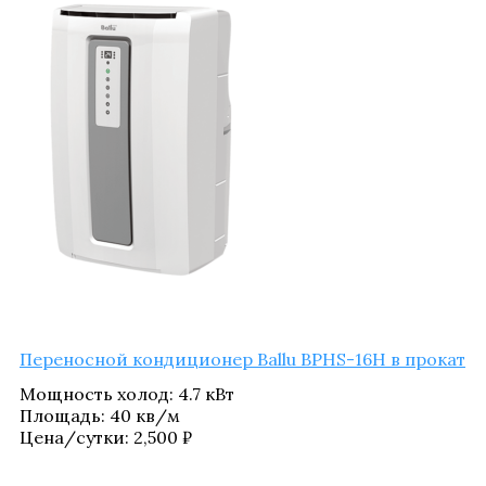
Пере­нос­ной кон­ди­ци­о­нер Ballu BPHS-16H в прокат
Мощ­ность холод
:
4.7 кВт
Пло­щадь
:
40 кв/​м
Цена/​сутки:
2,500
₽