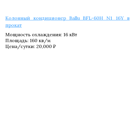
Колон­ный кон­ди­ци­о­нер Ballu BFL-60H N1_​16Y в
прокат
Мощ­ность охла­жде­ния
:
16 кВт
Пло­щадь
:
160 кв/​м
Цена/​сутки:
20,000
₽