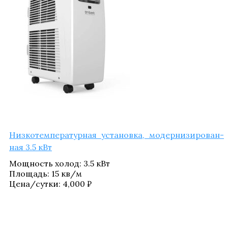
Низ­ко­тем­пе­ра­тур­ная уста­нов­ка, модер­ни­зи­ро­ван­
ная 3.5 кВт
Мощ­ность холод
:
3.5 кВт
Пло­щадь
:
15 кв/​м
Цена/​сутки:
4,000
₽