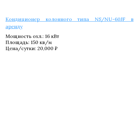
Кон­ди­ци­о­нер колон­но­го типа NS/NU-60JF в
аренду
Мощ­ность охл.
:
16 кВт
Пло­щадь
:
150 кв/​м
Цена/​сутки:
20,000
₽