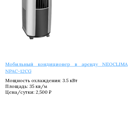
Мобиль­ный кон­ди­ци­о­нер в арен­ду NEOCLIMA
NPAC-12CG
Мощ­ность охла­жде­ния
:
3.5 кВт
Пло­щадь
:
35 кв/​м
Цена/​сутки:
2,500
₽