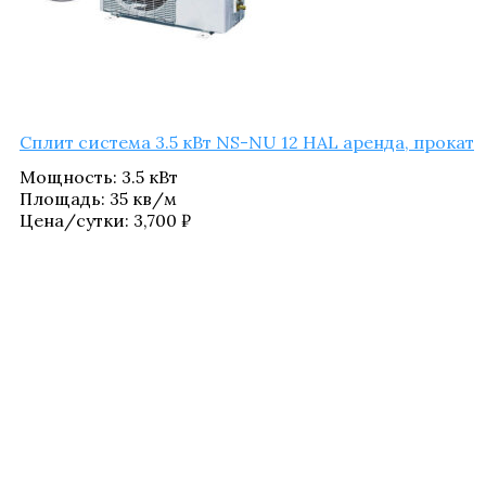
Сплит систе­ма 3.5 кВт NS-NU 12 HAL арен­да, прокат
Мощ­ность
:
3.5 кВт
Пло­щадь
:
35 кв/​м
Цена/​сутки:
3,700
₽