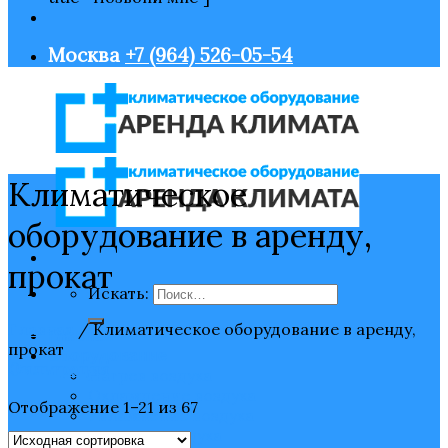
Москва
+7 (964) 526-05-54
Климатическое
оборудование в аренду,
прокат
Искать:
Главная
/
Климатическое оборудование в аренду,
Главная
прокат
Оборудование
Фильтрация
Нагрев воздуха
Охлаждение воздуха
Отображение 1–21 из 67
Увлажнение воздуха
Очистка воздуха