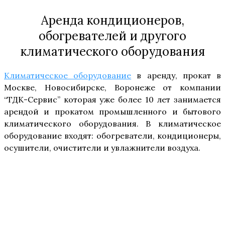
Аренда кондиционеров,
обогревателей и другого
климатического оборудования
Кли­ма­ти­че­ское обо­ру­до­ва­ние
в арен­ду, про­кат в
Москве, Ново­си­бир­ске, Воро­не­же от ком­па­нии
“ТДК-Сер­вис” кото­рая уже более 10 лет зани­ма­ет­ся
арен­дой и про­ка­том про­мыш­лен­но­го и быто­во­го
кли­ма­ти­че­ско­го обо­ру­до­ва­ния. В кли­ма­ти­че­ское
обо­ру­до­ва­ние вхо­дят: обо­гре­ва­те­ли, кон­ди­ци­о­не­ры,
осу­ши­те­ли, очи­сти­те­ли и увлаж­ни­те­ли воздуха.