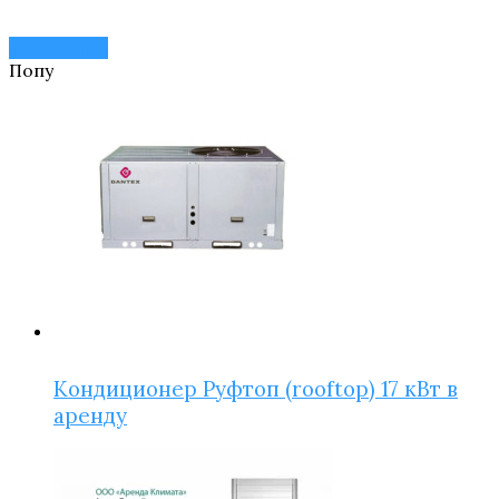
все товары
Популярное!
Кондиционер Руфтоп (rooftop) 17 кВт в
аренду