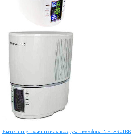
Бытовой увлажнитель воздуха neoclima NHL-901EB