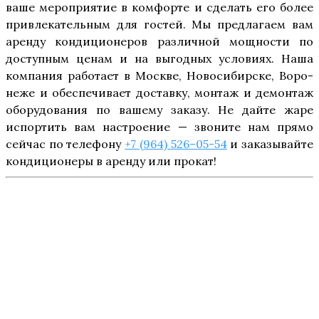
ваше меро­при­я­тие в ком­фор­те и сде­лать его более
при­вле­ка­тель­ным для гостей. Мы пред­ла­га­ем вам
арен­ду кон­ди­ци­о­не­ров раз­лич­ной мощ­но­сти по
доступ­ным ценам и на выгод­ных усло­ви­ях. Наша
ком­па­ния рабо­та­ет в Москве, Ново­си­бир­ске, Воро­
не­же и обес­пе­чи­ва­ет достав­ку, мон­таж и демон­таж
обо­ру­до­ва­ния по ваше­му зака­зу. Не дай­те жаре
испор­тить вам настро­е­ние — зво­ни­те нам пря­мо
сей­час по теле­фо­ну
+7 (964) 526–05-54
и зака­зы­вай­те
кон­ди­ци­о­не­ры в арен­ду или прокат!