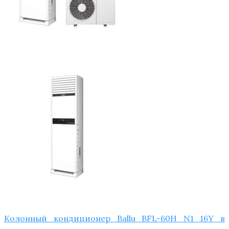
Колонный кондиционер Ballu BFL-60H N1_​16Y в