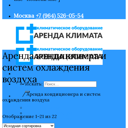
Москва
+7 (964) 526-05-54
Аренда кондиционера и
систем охлаждения
воздуха
Искать:
Главная
/
Аренда кондиционера и систем
Главная
охлаждения воздуха
Оборудование
Фильтрация
Нагрев воздуха
Охлаждение воздуха
Отображение 1–21 из 22
Увлажнение воздуха
Очистка воздуха