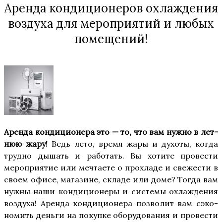
Аренда кондиционеров охлаждения
воздуха для мероприятий и любых
помещений!
Арен­да кон­ди­ци­о­не­ра это — то, что вам нуж­но в лет­
нюю жару!
Ведь лето, вре­мя жары и духо­ты, когда
труд­но дышать и рабо­тать. Вы хоти­те про­ве­сти
меро­при­я­тие или меч­та­е­те о про­хла­де и све­же­сти в
сво­ем офи­се, мага­зине, скла­де или доме? Тогда вам
нуж­ны наши кон­ди­ци­о­не­ры и систе­мы охла­жде­ния
воз­ду­ха! Арен­да кон­ди­ци­о­не­ра поз­во­лит вам сэко­
но­мить день­ги на покуп­ке обо­ру­до­ва­ния и про­ве­сти