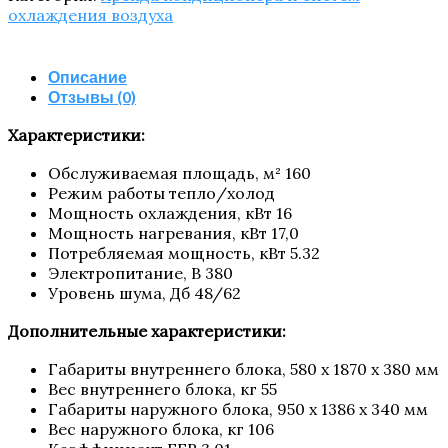
охлаждения воздуха
Описание
Отзывы (0)
Харак­те­ри­сти­ки:
Обслу­жи­ва­е­мая пло­щадь, м² 160
Режим рабо­ты тепло/​холод
Мощ­ность охла­жде­ния, кВт 16
Мощ­ность нагре­ва­ния, кВт 17,0
Потреб­ля­е­мая мощ­ность, кВт 5.32
Элек­тро­пи­та­ние, В 380
Уро­вень шума, Дб 48/​62
Допол­ни­тель­ные характеристики:
Габа­ри­ты внут­рен­не­го бло­ка, 580 x 1870 x 380 мм
Вес внут­рен­не­го бло­ка, кг 55
Габа­ри­ты наруж­но­го бло­ка, 950 x 1386 x 340 мм
Вес наруж­но­го бло­ка, кг 106