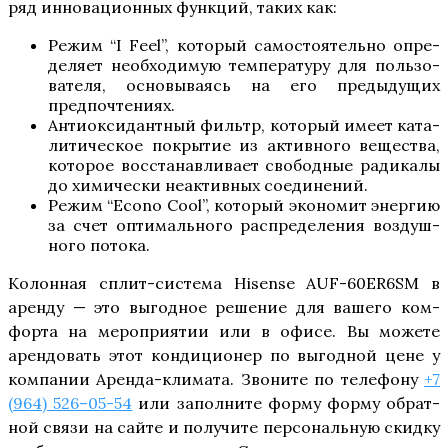
ряд инно­ва­ци­он­ных функ­ций, таких как:
Режим “I Feel”, кото­рый само­сто­я­тель­но опре­
де­ля­ет необ­хо­ди­мую тем­пе­ра­ту­ру для поль­зо­
ва­те­ля, осно­вы­ва­ясь на его преды­ду­щих
предпочтениях.
Анти­ок­си­дант­ный фильтр, кото­рый име­ет ката­
ли­ти­че­ское покры­тие из актив­но­го веще­ства,
кото­рое вос­ста­нав­ли­ва­ет сво­бод­ные ради­ка­лы
до хими­че­ски неак­тив­ных соединений.
Режим “Econo Cool”, кото­рый эко­но­мит энер­гию
за счет опти­маль­но­го рас­пре­де­ле­ния воз­душ­
но­го потока.
Колон­ная сплит-систе­ма Hisense AUF-60ER6SM в
арен­ду — это выгод­ное реше­ние для ваше­го ком­
фор­та на меро­при­я­тии или в офи­се. Вы може­те
арен­до­вать этот кон­ди­ци­о­нер по выгод­ной цене у
ком­па­нии Арен­да-кли­ма­та. Зво­ни­те по теле­фо­ну
+7
(964) 526–05-54
или запол­ни­те фор­му фор­му обрат­
ной свя­зи на сай­те и полу­чи­те пер­со­наль­ную скид­ку