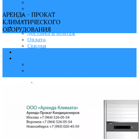
Осушение воздуха
Тепловые пушки
АРЕНДА - ПРОКАТ
Антимоскитные лампы
Бактерицидные лампы
КЛИМАТИЧЕСКОГО
Заказчикам
ОБОРУДОВАНИЯ
Доставка и монтаж
Оплата
Скидки
Наши работы
Контакты
Пользовательское соглашение
Политика конфиденциальности
Аренда в Москве ☏ +7 (964) 526-05-54
СЕЙЧАС МЫ РАБОТАЕМ
Москва
+7 (964) 526-05-54
Санкт-Петербург
+7 (964) 526-05-54