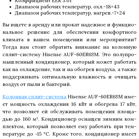
Коэф­фи­ци­ент EER 3.01
Диа­па­зон рабо­чих тем­пе­ра­тур, охл.-18+43
Диа­па­зон рабо­чих тем­пе­ра­тур, нагрев.-7+24
Вы ище­те в арен­ду или про­кат надеж­ное и функ­ци­о­
наль­ное реше­ние для обес­пе­че­ния ком­форт­но­го
кли­ма­та в вашем поме­ще­нии или меро­при­я­тии?
Тогда вам сто­ит обра­тить вни­ма­ние на колон­ную
сплит-систе­му Hisense AUF-60ER6SM. Это полу­про­
мыш­лен­ный кон­ди­ци­о­нер, кото­рый может рабо­тать
как на охла­жде­ние, так и на обо­грев воз­ду­ха, а так­же
под­дер­жи­вать опти­маль­ную влаж­ность и очи­щать
воз­дух от пыли и бактерий.
Колон­ная сплит-систе­ма
Hisense AUF-60ER6SM име­
ет мощ­ность охла­жде­ния 16 кВт и обо­гре­ва 17 кВт,
что поз­во­ля­ет ей обслу­жи­вать поме­ще­ния пло­ща­
дью до 160 м². Кон­ди­ци­о­нер осна­щен зим­ним ком­
плек­том, кото­рый поз­во­ля­ет ему рабо­тать при тем­
пе­ра­ту­ре до ‑15 °С. Кро­ме того, кон­ди­ци­о­нер име­ет