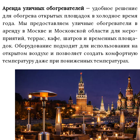
Арен­да улич­ных обо­гре­ва­те­лей
— удоб­ное реше­ние
для обо­гре­ва откры­тых пло­ща­док в холод­ное вре­мя
года. Мы предо­став­ля­ем улич­ные обо­гре­ва­те­ли в
арен­ду в Москве и Мос­ков­ской обла­сти для меро­
при­я­тий, тер­рас, кафе, шатров и вре­мен­ных пло­ща­
док. Обо­ру­до­ва­ние под­хо­дит для исполь­зо­ва­ния на
откры­том воз­ду­хе и поз­во­ля­ет создать ком­форт­ную
тем­пе­ра­ту­ру даже при пони­жен­ных температурах.