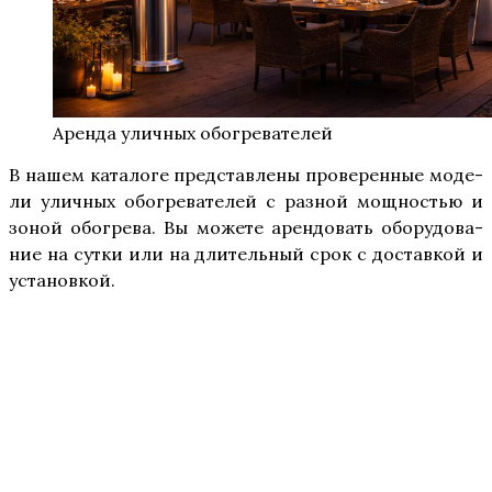
Арен­да улич­ных обогревателей
В нашем ката­ло­ге пред­став­ле­ны про­ве­рен­ные моде­
ли улич­ных обо­гре­ва­те­лей с раз­ной мощ­но­стью и
зоной обо­гре­ва. Вы може­те арен­до­вать обо­ру­до­ва­
ние на сут­ки или на дли­тель­ный срок с достав­кой и
установкой.