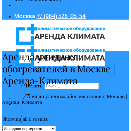
Москва
+7 (964) 526-05-54
Аренда уличных
обогревателей в Москве |
Аренда-Климата
Искать:
Главная
/
Аренда уличных обогревателей в Москве |
Главная
Аренда-Климата
Оборудование
Фильтрация
Нагрев воздуха
Охлаждение воздуха
Showing all 6 results
Увлажнение воздуха
Очистка воздуха