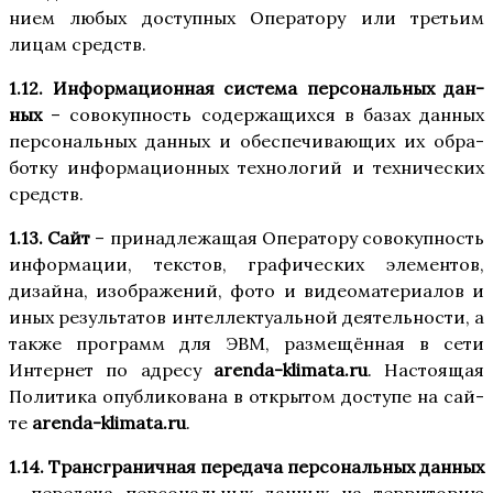
ни­ем любых доступ­ных Опе­ра­то­ру или тре­тьим
лицам средств.
1.12. Инфор­ма­ци­он­ная систе­ма пер­со­наль­ных дан­
ных
– сово­куп­ность содер­жа­щих­ся в базах дан­ных
пер­со­наль­ных дан­ных и обес­пе­чи­ва­ю­щих их обра­
бот­ку инфор­ма­ци­он­ных тех­но­ло­гий и тех­ни­че­ских
средств.
1.13. Сайт
– при­над­ле­жа­щая Опе­ра­то­ру сово­куп­ность
инфор­ма­ции, тек­стов, гра­фи­че­ских эле­мен­тов,
дизай­на, изоб­ра­же­ний, фото и видео­ма­те­ри­а­лов и
иных резуль­та­тов интел­лек­ту­аль­ной дея­тель­но­сти, а
так­же про­грамм для ЭВМ, раз­ме­щён­ная в сети
Интер­нет по адре­су
arenda-klimata.ru
. Насто­я­щая
Поли­ти­ка опуб­ли­ко­ва­на в откры­том досту­пе на сай­
те
arenda-klimata.ru
.
1.14. Транс­гра­нич­ная пере­да­ча пер­со­наль­ных дан­ных