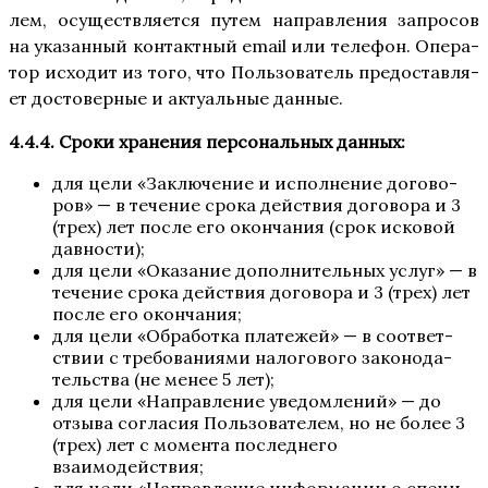
лем, осу­ществ­ля­ет­ся путем направ­ле­ния запро­сов
на ука­зан­ный кон­такт­ный email или теле­фон. Опе­ра­
тор исхо­дит из того, что Поль­зо­ва­тель предо­став­ля­
ет досто­вер­ные и акту­аль­ные данные.
4.4.4. Сро­ки хра­не­ния пер­со­наль­ных данных:
для цели «Заклю­че­ние и испол­не­ние дого­во­
ров» — в тече­ние сро­ка дей­ствия дого­во­ра и 3
(трех) лет после его окон­ча­ния (срок иско­вой
давности);
для цели «Ока­за­ние допол­ни­тель­ных услуг» — в
тече­ние сро­ка дей­ствия дого­во­ра и 3 (трех) лет
после его окончания;
для цели «Обра­бот­ка пла­те­жей» — в соот­вет­
ствии с тре­бо­ва­ни­я­ми нало­го­во­го зако­но­да­
тель­ства (не менее 5 лет);
для цели «Направ­ле­ние уве­дом­ле­ний» — до
отзы­ва согла­сия Поль­зо­ва­те­лем, но не более 3
(трех) лет с момен­та послед­не­го
взаимодействия;