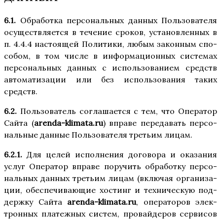
6.1.
Обра­бот­ка пер­со­наль­ных дан­ных Поль­зо­ва­те­ля
осу­ществ­ля­ет­ся в тече­ние сро­ков, уста­нов­лен­ных в
п. 4.4.4 насто­я­щей Поли­ти­ки, любым закон­ным спо­
со­бом, в том чис­ле в инфор­ма­ци­он­ных систе­мах
пер­со­наль­ных дан­ных с исполь­зо­ва­ни­ем средств
авто­ма­ти­за­ции или без исполь­зо­ва­ния таких
средств.
6.2.
Поль­зо­ва­тель согла­ша­ет­ся с тем, что Опе­ра­тор
Сай­та (
arenda-klimata.ru
) впра­ве пере­да­вать пер­со­
наль­ные дан­ные Поль­зо­ва­те­ля тре­тьим лицам.
6.2.1.
Для целей испол­не­ния дого­во­ра и ока­за­ния
услуг Опе­ра­тор впра­ве пору­чить обра­бот­ку пер­со­
наль­ных дан­ных тре­тьим лицам (вклю­чая орга­ни­за­
ции, обес­пе­чи­ва­ю­щие хостинг и тех­ни­че­скую под­
держ­ку Сай­та
arenda-klimata.ru
, опе­ра­то­ров элек­
трон­ных пла­теж­ных систем, про­вай­де­ров сер­ви­сов