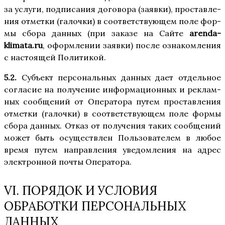
за услу­ги, под­пи­са­ния дого­во­ра (заяв­ки), про­став­ле­
ния отмет­ки (галоч­ки) в соот­вет­ству­ю­щем поле фор­
мы сбо­ра дан­ных (при зака­зе на Сай­те
arenda-
klimata.ru
, оформ­ле­нии заяв­ки) после озна­ком­ле­ния
с насто­я­щей Политикой.
5.2.
Субъ­ект пер­со­наль­ных дан­ных дает отдель­ное
согла­сие на полу­че­ние инфор­ма­ци­он­ных и реклам­
ных сооб­ще­ний от Опе­ра­то­ра путем про­став­ле­ния
отмет­ки (галоч­ки) в соот­вет­ству­ю­щем поле фор­мы
сбо­ра дан­ных. Отказ от полу­че­ния таких сооб­ще­ний
может быть осу­ществ­лен Поль­зо­ва­те­лем в любое
вре­мя путем направ­ле­ния уве­дом­ле­ния на адрес
элек­трон­ной почты Оператора.
VI. ПОРЯДОК И УСЛОВИЯ
ОБРАБОТКИ ПЕРСОНАЛЬНЫХ
ДАННЫХ