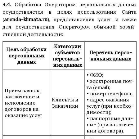
4.4.
Обра­бот­ка Опе­ра­то­ром пер­со­наль­ных дан­ных
осу­ществ­ля­ет­ся в целях исполь­зо­ва­ния Сай­та
(
arenda-klimata.ru
), предо­став­ле­ния услуг, а так­же
для осу­ществ­ле­ния Опе­ра­то­ром обыч­ной хозяй­
ствен­ной деятельности:
Кате­го­рии
Цель обра­бот­ки
субъ­ек­тов
Пере­чень пер­со­
пер­со­наль­ных
пер­со­наль­
наль­ных данных
данных
ных данных
• ФИО;
• элек­трон­ная поч­
та (email);
При­ем заявок,
• номер теле­фо­на;
заклю­че­ние и
Кли­ен­ты и
• адрес ока­за­ния
испол­не­ние
Заказчики
услуг (при необ­хо­
дого­во­ров на
ди­мо­сти);
ока­за­ние услуг
• пас­порт­ные дан­
ные (при заклю­че­
нии договора).