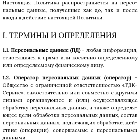
Насто­я­щая Поли­ти­ка рас­про­стра­ня­ет­ся на пер­со­
наль­ные дан­ные, полу­чен­ные как до, так и после
вво­да в дей­ствие насто­я­щей Политики.
I. ТЕРМИНЫ И ОПРЕДЕЛЕНИЯ
1.1. Пер­со­наль­ные дан­ные (ПД)
– любая инфор­ма­ция,
отно­ся­ща­я­ся к пря­мо или кос­вен­но опре­де­лен­но­му
или опре­де­ля­е­мо­му физи­че­ско­му лицу.
1.2. Опе­ра­тор пер­со­наль­ных дан­ных (опе­ра­тор)
–
Обще­ство с огра­ни­чен­ной ответ­ствен­но­стью «ТДК-
Сер­вис», само­сто­я­тель­но или сов­мест­но с дру­ги­ми
лица­ми орга­ни­зу­ю­щее и (или) осу­ществ­ля­ю­щее
обра­бот­ку пер­со­наль­ных дан­ных, а так­же опре­де­ля­
ю­щее цели обра­бот­ки пер­со­наль­ных дан­ных, состав
пер­со­наль­ных дан­ных, под­ле­жа­щих обра­бот­ке, дей­
ствия (опе­ра­ции), совер­ша­е­мые с пер­со­наль­ны­ми
данными.