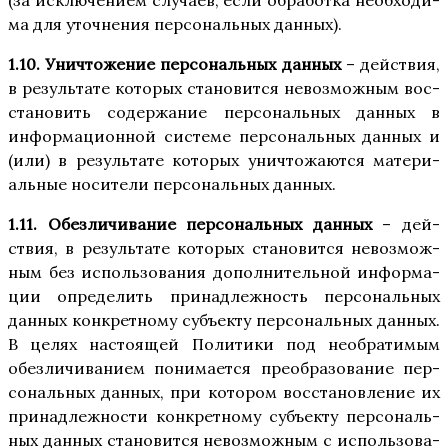
(за исклю­че­ни­ем слу­ча­ев, если обра­бот­ка необ­хо­ди­
ма для уточ­не­ния пер­со­наль­ных данных).
1.10. Уни­что­же­ние пер­со­наль­ных дан­ных
– дей­ствия,
в резуль­та­те кото­рых ста­но­вит­ся невоз­мож­ным вос­
ста­но­вить содер­жа­ние пер­со­наль­ных дан­ных в
инфор­ма­ци­он­ной систе­ме пер­со­наль­ных дан­ных и
(или) в резуль­та­те кото­рых уни­что­жа­ют­ся мате­ри­
аль­ные носи­те­ли пер­со­наль­ных данных.
1.11. Обез­ли­чи­ва­ние пер­со­наль­ных дан­ных
– дей­
ствия, в резуль­та­те кото­рых ста­но­вит­ся невоз­мож­
ным без исполь­зо­ва­ния допол­ни­тель­ной инфор­ма­
ции опре­де­лить при­над­леж­ность пер­со­наль­ных
дан­ных кон­крет­но­му субъ­ек­ту пер­со­наль­ных дан­ных.
В целях насто­я­щей Поли­ти­ки под необ­ра­ти­мым
обез­ли­чи­ва­ни­ем пони­ма­ет­ся пре­об­ра­зо­ва­ние пер­
со­наль­ных дан­ных, при кото­ром вос­ста­нов­ле­ние их
при­над­леж­но­сти кон­крет­но­му субъ­ек­ту пер­со­наль­
ных дан­ных ста­но­вит­ся невоз­мож­ным с исполь­зо­ва­