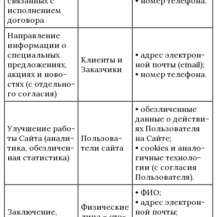
свя­зан­ных с
• номер телефона.
испол­не­ни­ем
договора
Направ­ле­ние
инфор­ма­ции о
спе­ци­аль­ных
• адрес элек­трон­
Кли­ен­ты и
пред­ло­же­ни­ях,
ной почты (email);
Заказчики
акци­ях и ново­
• номер телефона.
стях (с отдель­но­
го согласия)
• обез­ли­чен­ные
дан­ные о дей­стви­
Улуч­ше­ние рабо­
ях Поль­зо­ва­те­ля
ты Сай­та (ана­ли­
Поль­зо­ва­
на Сай­те;
ти­ка, обез­ли­чен­
те­ли сайта
• cookies и ана­ло­
ная статистика)
гич­ные тех­но­ло­
гии (с согла­сия
Пользователя).
• ФИО;
• адрес элек­трон­
Физи­че­ские
Заклю­че­ние,
ной почты;
лица – сто­