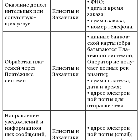
• ФИО;
Ока­за­ние допол­
• дата и вре­мя
ни­тель­ных или
Кли­ен­ты и
зака­за;
сопут­ству­ю­
Заказчики
• сум­ма зака­за;
щих услуг
• номер телефона.
• дан­ные бан­ков­
ской кар­ты (обра­
ба­ты­ва­ют­ся Пла­
тёж­ной систе­мой,
Обра­бот­ка пла­
Опе­ра­тор не полу­
те­жей через
Кли­ен­ты и
ча­ет пол­ные рек­
Пла­тёж­ные
Заказчики
ви­зи­ты);
системы
• сум­ма пла­те­жа,
дата и вре­мя;
• адрес элек­трон­
ной почты для
отправ­ки чека.
Направ­ле­ние
уве­дом­ле­ний и
инфор­ма­ци­он­
• адрес элек­трон­
Кли­ен­ты и
ных сооб­ще­ний,
ной почты (email);
Заказчики