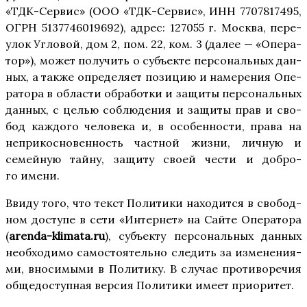
«ТДК-Сер­вис» (ООО «ТДК-Сер­вис», ИНН 7707817495,
ОГРН 5137746019692), адрес: 127055 г. Москва, пере­
улок Угло­вой, дом 2, пом. 22, ком. 3 (далее — «Опе­ра­
тор»), может полу­чить о субъ­ек­те пер­со­наль­ных дан­
ных, а так­же опре­де­ля­ет пози­цию и наме­ре­ния Опе­
ра­то­ра в обла­сти обра­бот­ки и защи­ты пер­со­наль­ных
дан­ных, с целью соблю­де­ния и защи­ты прав и сво­
бод каж­до­го чело­ве­ка и, в осо­бен­но­сти, пра­ва на
непри­кос­но­вен­ность част­ной жиз­ни, лич­ную и
семей­ную тай­ну, защи­ту сво­ей чести и доб­ро­
го имени.
Вви­ду того, что текст Поли­ти­ки нахо­дит­ся в сво­бод­
ном досту­пе в сети «Интер­нет» на Сай­те Опе­ра­то­ра
(
arenda-klimata.ru
), субъ­ек­ту пер­со­наль­ных дан­ных
необ­хо­ди­мо само­сто­я­тель­но сле­дить за изме­не­ни­я­
ми, вно­си­мы­ми в Поли­ти­ку. В слу­чае про­ти­во­ре­чия
обще­до­ступ­ная вер­сия Поли­ти­ки име­ет приоритет.