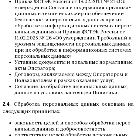
При­каз ФСТЭК Рос­сии от 18.02.2013 № 21 «Об
утвер­жде­нии Соста­ва и содер­жа­ния орга­ни­за­
ци­он­ных и тех­ни­че­ских мер по обес­пе­че­ние
без­опас­но­сти пер­со­наль­ных дан­ных при их
обра­бот­ке в инфор­ма­ци­он­ных систе­мах пер­со­
наль­ных дан­ных» и При­каз ФСТЭК Рос­сии от
11.02.2025 № 26 «Об утвер­жде­нии Тре­бо­ва­ний к
уров­ням защи­щен­но­сти пер­со­наль­ных дан­ных
при их обра­бот­ке в инфор­ма­ци­он­ных систе­мах
пер­со­наль­ных данных»;
Устав­ные доку­мен­ты и локаль­ные нор­ма­тив­ные
акты Оператора;
Дого­во­ры, заклю­ча­е­мые меж­ду Опе­ра­то­ром и
Поль­зо­ва­те­лем в рам­ках ока­за­ния услуг;
Согла­сие на обра­бот­ку пер­со­наль­ных дан­ных,
дан­ное на усло­ви­ях насто­я­щей Политики.
2.4.
Обра­бот­ка пер­со­наль­ных дан­ных осно­ва­на на
сле­ду­ю­щих принципах:
закон­ность целей и спо­со­бов обра­бот­ки пер­со­
наль­ных дан­ных и добросовестность;
соот­вет­ствие целей обра­бот­ки пер­со­наль­ных