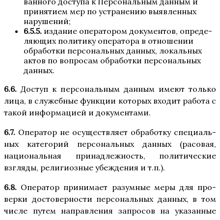
ван­но­го досту­па к Пер­со­наль­ным дан­ным и
при­ня­ти­ем мер по устра­не­нию выяв­лен­ных
нарушений;
6.5.5.
изда­ние опе­ра­то­ром доку­мен­тов, опре­де­
ля­ю­щих поли­ти­ку опе­ра­то­ра в отно­ше­нии
обра­бот­ки пер­со­наль­ных дан­ных, локаль­ных
актов по вопро­сам обра­бот­ки пер­со­наль­ных
данных.
6.6.
Доступ к пер­со­наль­ным дан­ным име­ют толь­ко
лица, в слу­жеб­ные функ­ции кото­рых вхо­дит рабо­та с
такой инфор­ма­ци­ей и документами.
6.7.
Опе­ра­тор не осу­ществ­ля­ет обра­бот­ку спе­ци­аль­
ных кате­го­рий пер­со­наль­ных дан­ных (расо­вая,
наци­о­наль­ная при­над­леж­ность, поли­ти­че­ские
взгля­ды, рели­ги­оз­ные убеж­де­ния и т.п.).
6.8.
Опе­ра­тор при­ни­ма­ет разум­ные меры для про­
вер­ки досто­вер­но­сти пер­со­наль­ных дан­ных, в том
чис­ле путем направ­ле­ния запро­сов на ука­зан­ные