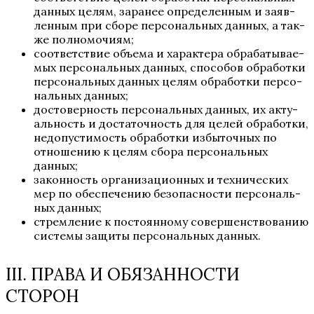
дан­ных целям, зара­нее опре­де­лен­ным и заяв­
лен­ным при сбо­ре пер­со­наль­ных дан­ных, а так­
же полномочиям;
соот­вет­ствие объ­е­ма и харак­те­ра обра­ба­ты­ва­е­
мых пер­со­наль­ных дан­ных, спо­со­бов обра­бот­ки
пер­со­наль­ных дан­ных целям обра­бот­ки пер­со­
наль­ных данных;
досто­вер­ность пер­со­наль­ных дан­ных, их акту­
аль­ность и доста­точ­ность для целей обра­бот­ки,
недо­пу­сти­мость обра­бот­ки избы­точ­ных по
отно­ше­нию к целям сбо­ра пер­со­наль­ных
данных;
закон­ность орга­ни­за­ци­он­ных и тех­ни­че­ских
мер по обес­пе­че­нию без­опас­но­сти пер­со­наль­
ных данных;
стрем­ле­ние к посто­ян­но­му совер­шен­ство­ва­нию
систе­мы защи­ты пер­со­наль­ных данных.
III. ПРАВА И ОБЯЗАННОСТИ
СТОРОН