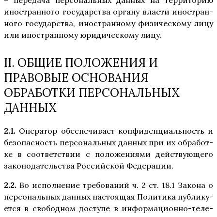
– пере­да­ча пер­со­наль­ных дан­ных на тер­ри­то­рию
ино­стран­но­го госу­дар­ства орга­ну вла­сти ино­стран­
но­го госу­дар­ства, ино­стран­но­му физи­че­ско­му лицу
или ино­стран­но­му юри­ди­че­ско­му лицу.
II. ОБЩИЕ ПОЛОЖЕНИЯ И
ПРАВОВЫЕ ОСНОВАНИЯ
ОБРАБОТКИ ПЕРСОНАЛЬНЫХ
ДАННЫХ
2.1.
Опе­ра­тор обес­пе­чи­ва­ет кон­фи­ден­ци­аль­ность и
без­опас­ность пер­со­наль­ных дан­ных при их обра­бот­
ке в соот­вет­ствии с поло­же­ни­я­ми дей­ству­ю­ще­го
зако­но­да­тель­ства Рос­сий­ской Федерации.
2.2.
Во испол­не­ние тре­бо­ва­ний ч. 2 ст. 18.1 Зако­на о
пер­со­наль­ных дан­ных насто­я­щая Поли­ти­ка пуб­ли­ку­
ет­ся в сво­бод­ном досту­пе в инфор­ма­ци­он­но-теле­