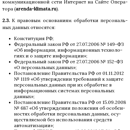
ком­му­ни­ка­ци­он­ной сети Интер­нет на Сай­те Опе­ра­
то­ра (
arenda-klimata.ru
).
2.3.
К пра­во­вым осно­ва­ни­ям обра­бот­ки пер­со­наль­
ных дан­ных относятся:
Кон­сти­ту­ция РФ;
Феде­раль­ный закон РФ от 27.07.2006 № 149-ФЗ
«Об инфор­ма­ции, инфор­ма­ци­он­ных тех­но­ло­
ги­ях и о защи­те информации»;
Феде­раль­ный закон РФ от 27.07.2006 № 152-ФЗ
«О пер­со­наль­ных данных»;
Поста­нов­ле­ние Пра­ви­тель­ства РФ от 01.11.2012
№ 1119 «Об утвер­жде­нии тре­бо­ва­ний к защи­те
пер­со­наль­ных дан­ных при их обра­бот­ке в
инфор­ма­ци­он­ных систе­мах пер­со­наль­ных
данных»;
Поста­нов­ле­ние Пра­ви­тель­ства РФ от 15.09.2008
№ 687 «Об утвер­жде­нии поло­же­ния об осо­бен­
но­стях обра­бот­ки пер­со­наль­ных дан­ных, осу­
ществ­ля­е­мой без исполь­зо­ва­ния средств
автоматизации»;