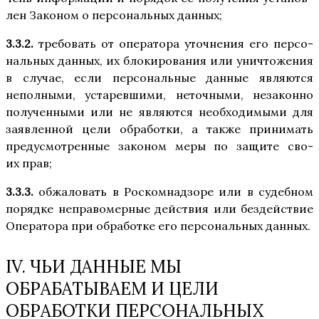
лен Зако­ном о пер­со­наль­ных данных;
3.3.2.
тре­бо­вать от опе­ра­то­ра уточ­не­ния его пер­со­
наль­ных дан­ных, их бло­ки­ро­ва­ния или уни­что­же­ния
в слу­чае, если пер­со­наль­ные дан­ные явля­ют­ся
непол­ны­ми, уста­рев­ши­ми, неточ­ны­ми, неза­кон­но
полу­чен­ны­ми или не явля­ют­ся необ­хо­ди­мы­ми для
заяв­лен­ной цели обра­бот­ки, а так­же при­ни­мать
преду­смот­рен­ные зако­ном меры по защи­те сво­
их прав;
3.3.3.
обжа­ло­вать в Рос­ком­над­зо­ре или в судеб­ном
поряд­ке непра­во­мер­ные дей­ствия или без­дей­ствие
Опе­ра­то­ра при обра­бот­ке его пер­со­наль­ных данных.
IV. ЧЬИ ДАННЫЕ МЫ
ОБРАБАТЫВАЕМ И ЦЕЛИ
ОБРАБОТКИ ПЕРСОНАЛЬНЫХ