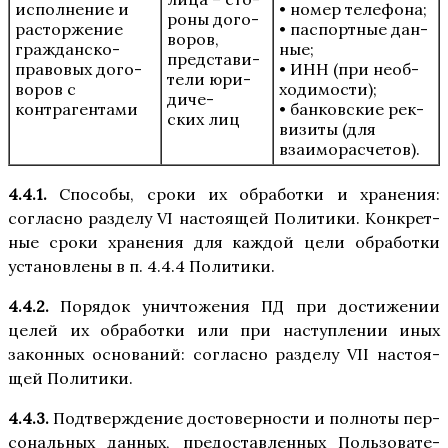
испол­не­ние и
• номер теле­фо­на;
ро­ны дого­
рас­тор­же­ние
• пас­порт­ные дан­
во­ров,
граж­дан­ско-
ные;
пред­ста­ви­
пра­во­вых дого­
• ИНН (при необ­
те­ли юри­
во­ров с
хо­ди­мо­сти);
ди­че­
контрагентами
• бан­ков­ские рек­
ских лиц
ви­зи­ты (для
взаиморасчетов).
4.4.1.
Спо­со­бы, сро­ки их обра­бот­ки и хра­не­ния:
соглас­но раз­де­лу VI насто­я­щей Поли­ти­ки. Кон­крет­
ные сро­ки хра­не­ния для каж­дой цели обра­бот­ки
уста­нов­ле­ны в п. 4.4.4 Политики.
4.4.2.
Поря­док уни­что­же­ния ПД при дости­же­нии
целей их обра­бот­ки или при наступ­ле­нии иных
закон­ных осно­ва­ний: соглас­но раз­де­лу VII насто­я­
щей Политики.
4.4.3.
Под­твер­жде­ние досто­вер­но­сти и пол­но­ты пер­
со­наль­ных дан­ных, предо­став­лен­ных Поль­зо­ва­те­