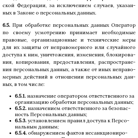
ской Феде­ра­ции, за исклю­че­ни­ем слу­ча­ев, ука­зан­
ных в Законе о пер­со­наль­ных данных.
6.5.
При обра­бот­ке пер­со­наль­ных дан­ных Опе­ра­тор
по сво­е­му усмот­ре­нию при­ни­ма­ет необ­хо­ди­мые
пра­во­вые, орга­ни­за­ци­он­ные и тех­ни­че­ские меры
для их защи­ты от непра­во­мер­но­го или слу­чай­но­го
досту­па к ним, уни­что­же­ния, изме­не­ния, бло­ки­ро­ва­
ния, копи­ро­ва­ния, предо­став­ле­ния, рас­про­стра­не­
ния пер­со­наль­ных дан­ных, а так­же от иных непра­во­
мер­ных дей­ствий в отно­ше­нии пер­со­наль­ных дан­
ных, в том числе:
6.5.1.
назна­че­ние опе­ра­то­ром ответ­ствен­но­го за
орга­ни­за­цию обра­бот­ки пер­со­наль­ных данных;
6.5.2.
назна­че­ни­ем ответ­ствен­но­го за без­опас­
ность Пер­со­наль­ных данных;
6.5.3.
уста­нов­ле­ни­ем пра­вил досту­па к Пер­со­
наль­ным данным;
6.5.4.
обна­ру­же­ни­ем фак­тов несанк­ци­о­ни­ро­