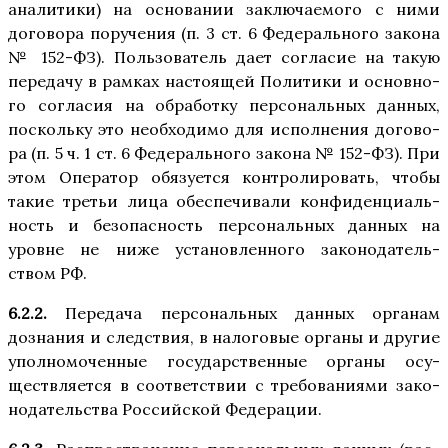
ана­ли­ти­ки) на осно­ва­нии заклю­ча­е­мо­го с ними
дого­во­ра пору­че­ния (п. 3 ст. 6 Феде­раль­но­го зако­на
№ 152-ФЗ). Поль­зо­ва­тель дает согла­сие на такую
пере­да­чу в рам­ках насто­я­щей Поли­ти­ки и основ­но­
го согла­сия на обра­бот­ку пер­со­наль­ных дан­ных,
посколь­ку это необ­хо­ди­мо для испол­не­ния дого­во­
ра (п. 5 ч. 1 ст. 6 Феде­раль­но­го зако­на № 152-ФЗ). При
этом Опе­ра­тор обя­зу­ет­ся кон­тро­ли­ро­вать, что­бы
такие тре­тьи лица обес­пе­чи­ва­ли кон­фи­ден­ци­аль­
ность и без­опас­ность пер­со­наль­ных дан­ных на
уровне не ниже уста­нов­лен­но­го зако­но­да­тель­
ством РФ.
6.2.2.
Пере­да­ча пер­со­наль­ных дан­ных орга­нам
дозна­ния и след­ствия, в нало­го­вые орга­ны и дру­гие
упол­но­мо­чен­ные госу­дар­ствен­ные орга­ны осу­
ществ­ля­ет­ся в соот­вет­ствии с тре­бо­ва­ни­я­ми зако­
но­да­тель­ства Рос­сий­ской Федерации.