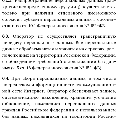
6.2.3.
Рас­про­стра­не­ние пер­со­наль­ных дан­ных (рас­
кры­тие неопре­де­лен­но­му кру­гу лиц) осу­ществ­ля­ет­ся
толь­ко при нали­чии отдель­но­го пись­мен­но­го
согла­сия субъ­ек­та пер­со­наль­ных дан­ных в соот­вет­
ствии со ст. 10.1 Феде­раль­но­го зако­на № 152-ФЗ.
6.3.
Опе­ра­тор не осу­ществ­ля­ет транс­гра­нич­ную
пере­да­чу пер­со­наль­ных дан­ных. Все пер­со­наль­ные
дан­ные обра­ба­ты­ва­ют­ся и хра­нят­ся на сер­ве­рах, рас­
по­ло­жен­ных на тер­ри­то­рии Рос­сий­ской Феде­ра­ции,
с соблю­де­ни­ем тре­бо­ва­ний о лока­ли­за­ции баз дан­
ных (ч. 5 ст. 18 Феде­раль­но­го зако­на № 152-ФЗ).
6.4.
При сбо­ре пер­со­наль­ных дан­ных, в том чис­ле
посред­ством инфор­ма­ци­он­но-теле­ком­му­ни­ка­ци­он­
ной сети Интер­нет, Опе­ра­тор обес­пе­чи­ва­ет запись,
систе­ма­ти­за­цию, накоп­ле­ние, хра­не­ние, уточ­не­ние
(обнов­ле­ние, изме­не­ние) пер­со­наль­ных дан­ных
граж­дан Рос­сий­ской Феде­ра­ции с исполь­зо­ва­ни­ем
баз дан­ных, нахо­дя­щих­ся на тер­ри­то­рии Рос­сий­