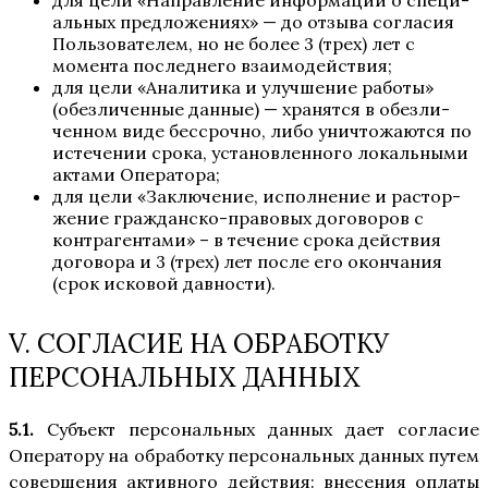
для цели «Направ­ле­ние инфор­ма­ции о спе­ци­
аль­ных пред­ло­же­ни­ях» — до отзы­ва согла­сия
Поль­зо­ва­те­лем, но не более 3 (трех) лет с
момен­та послед­не­го взаимодействия;
для цели «Ана­ли­ти­ка и улуч­ше­ние рабо­ты»
(обез­ли­чен­ные дан­ные) — хра­нят­ся в обез­ли­
чен­ном виде бес­сроч­но, либо уни­что­жа­ют­ся по
исте­че­нии сро­ка, уста­нов­лен­но­го локаль­ны­ми
акта­ми Оператора;
для цели «Заклю­че­ние, испол­не­ние и рас­тор­
же­ние граж­дан­ско-пра­во­вых дого­во­ров с
контр­аген­та­ми» – в тече­ние сро­ка дей­ствия
дого­во­ра и 3 (трех) лет после его окон­ча­ния
(срок иско­вой давности).
V. СОГЛАСИЕ НА ОБРАБОТКУ
ПЕРСОНАЛЬНЫХ ДАННЫХ
5.1.
Субъ­ект пер­со­наль­ных дан­ных дает согла­сие
Опе­ра­то­ру на обра­бот­ку пер­со­наль­ных дан­ных путем
совер­ше­ния актив­но­го дей­ствия: вне­се­ния опла­ты