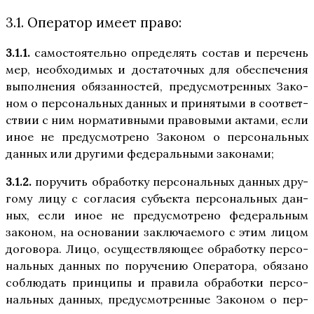
3.1. Оператор имеет право:
3.1.1.
само­сто­я­тель­но опре­де­лять состав и пере­чень
мер, необ­хо­ди­мых и доста­точ­ных для обес­пе­че­ния
выпол­не­ния обя­зан­но­стей, преду­смот­рен­ных Зако­
ном о пер­со­наль­ных дан­ных и при­ня­ты­ми в соот­вет­
ствии с ним нор­ма­тив­ны­ми пра­во­вы­ми акта­ми, если
иное не преду­смот­ре­но Зако­ном о пер­со­наль­ных
дан­ных или дру­ги­ми феде­раль­ны­ми законами;
3.1.2.
пору­чить обра­бот­ку пер­со­наль­ных дан­ных дру­
го­му лицу с согла­сия субъ­ек­та пер­со­наль­ных дан­
ных, если иное не преду­смот­ре­но феде­раль­ным
зако­ном, на осно­ва­нии заклю­ча­е­мо­го с этим лицом
дого­во­ра. Лицо, осу­ществ­ля­ю­щее обра­бот­ку пер­со­
наль­ных дан­ных по пору­че­нию Опе­ра­то­ра, обя­за­но
соблю­дать прин­ци­пы и пра­ви­ла обра­бот­ки пер­со­
наль­ных дан­ных, преду­смот­рен­ные Зако­ном о пер­