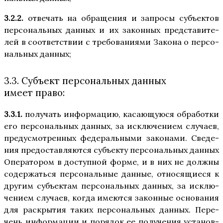
3.2.2.
отве­чать на обра­ще­ния и запро­сы субъ­ек­тов
пер­со­наль­ных дан­ных и их закон­ных пред­ста­ви­те­
лей в соот­вет­ствии с тре­бо­ва­ни­я­ми Зако­на о пер­со­
наль­ных данных;
3.3. Субъект персональных данных
имеет право:
3.3.1.
полу­чать инфор­ма­цию, каса­ю­щу­ю­ся обра­бот­ки
его пер­со­наль­ных дан­ных, за исклю­че­ни­ем слу­ча­ев,
преду­смот­рен­ных феде­раль­ны­ми зако­на­ми. Све­де­
ния предо­став­ля­ют­ся субъ­ек­ту пер­со­наль­ных дан­ных
Опе­ра­то­ром в доступ­ной фор­ме, и в них не долж­ны
содер­жать­ся пер­со­наль­ные дан­ные, отно­ся­щи­е­ся к
дру­гим субъ­ек­там пер­со­наль­ных дан­ных, за исклю­
че­ни­ем слу­ча­ев, когда име­ют­ся закон­ные осно­ва­ния
для рас­кры­тия таких пер­со­наль­ных дан­ных. Пере­
чень инфор­ма­ции и поря­док ее полу­че­ния уста­нов­