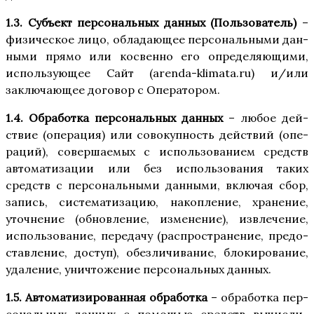
1.3. Субъ­ект пер­со­наль­ных дан­ных (Поль­зо­ва­тель)
–
физи­че­ское лицо, обла­да­ю­щее пер­со­наль­ны­ми дан­
ны­ми пря­мо или кос­вен­но его опре­де­ля­ю­щи­ми,
исполь­зу­ю­щее Сайт (arenda-klimata.ru) и/​или
заклю­ча­ю­щее дого­вор с Оператором.
1.4. Обра­бот­ка пер­со­наль­ных дан­ных
– любое дей­
ствие (опе­ра­ция) или сово­куп­ность дей­ствий (опе­
ра­ций), совер­ша­е­мых с исполь­зо­ва­ни­ем средств
авто­ма­ти­за­ции или без исполь­зо­ва­ния таких
средств с пер­со­наль­ны­ми дан­ны­ми, вклю­чая сбор,
запись, систе­ма­ти­за­цию, накоп­ле­ние, хра­не­ние,
уточ­не­ние (обнов­ле­ние, изме­не­ние), извле­че­ние,
исполь­зо­ва­ние, пере­да­чу (рас­про­стра­не­ние, предо­
став­ле­ние, доступ), обез­ли­чи­ва­ние, бло­ки­ро­ва­ние,
уда­ле­ние, уни­что­же­ние пер­со­наль­ных данных.
1.5. Авто­ма­ти­зи­ро­ван­ная обра­бот­ка
– обра­бот­ка пер­