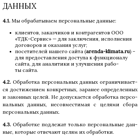
ДАННЫХ
4.1.
Мы обра­ба­ты­ва­ем пер­со­наль­ные данные:
кли­ен­тов, заказ­чи­ков и контр­аген­тов ООО
«ТДК-Сер­вис» — для заклю­че­ния, испол­не­ния
дого­во­ров и ока­за­ния услуг;
посе­ти­те­лей наше­го сай­та (
arenda-klimata.ru
) –
для предо­став­ле­ния досту­па к функ­ци­о­на­лу
сай­та, для ана­ли­ти­ки и улуч­ше­ния рабо­
ты сайта.
4.2.
Обра­бот­ка пер­со­наль­ных дан­ных огра­ни­чи­ва­ет­
ся дости­же­ни­ем кон­крет­ных, зара­нее опре­де­лен­ных
и закон­ных целей. Не допус­ка­ет­ся обра­бот­ка пер­со­
наль­ных дан­ных, несов­ме­сти­мая с целя­ми сбо­ра
пер­со­наль­ных данных.
4.3.
Обра­бот­ке под­ле­жат толь­ко пер­со­наль­ные дан­
ные, кото­рые отве­ча­ют целям их обработки.