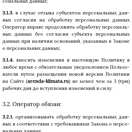
со­наль­ных данных;
3.1.3.
в слу­чае отзы­ва субъ­ек­том пер­со­наль­ных дан­
ных согла­сия на обра­бот­ку пер­со­наль­ных дан­ных
Опе­ра­тор впра­ве про­дол­жить обра­бот­ку пер­со­наль­
ных дан­ных без согла­сия субъ­ек­та пер­со­наль­ных
дан­ных при нали­чии осно­ва­ний, ука­зан­ных в Законе
о пер­со­наль­ных данных;
3.1.4.
вно­сить изме­не­ния в насто­я­щую Поли­ти­ку в
любое вре­мя с обя­за­тель­ным уве­дом­ле­ни­ем Поль­зо­
ва­те­ля путем раз­ме­ще­ния новой вер­сии Поли­ти­ки
на Сай­те (
arenda-klimata.ru
) не менее чем за 3 (три)
рабо­чих дня до вступ­ле­ния изме­не­ний в силу.
3.2. Оператор обязан:
3.2.1.
орга­ни­зо­вы­вать обра­бот­ку пер­со­наль­ных дан­
ных в соот­вет­ствии с тре­бо­ва­ни­я­ми Зако­на о пер­со­
наль­ных данных;