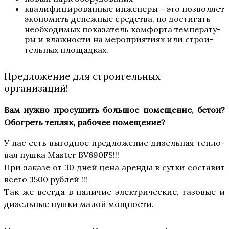
ква­ли­фи­ци­ро­ван­ные инже­не­ры – это поз­во­ля­ет
эко­но­мить денеж­ные сред­ства, но дости­гать
необ­хо­ди­мых пока­за­тель ком­фор­та тем­пе­ра­ту­
ры и влаж­но­сти на меро­при­я­ти­ях или стро­и­
тель­ных площадках.
Предложение для строительных
организаций!
Вам нуж­но про­су­шить боль­шое поме­ще­ние, бетон?
Обо­греть теп­ляк, рабо­чее помещение?
У нас есть выгод­ное пред­ло­же­ние дизель­ная теп­ло­
вая пуш­ка Master BV690FS!!!
При зака­зе от 30 дней цена арен­ды в сут­ки соста­вит
все­го 3500 рублей !!!
Так же все­гда в нали­чие элек­три­че­ские, газо­вые и
дизель­ные пуш­ки малой мощности.