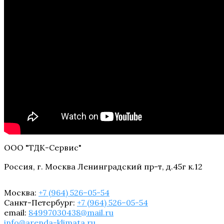
ООО "ТДК-Сервис"
Россия, г. Москва Ленинградский пр-т, д.45г к.12
Москва:
+7 (964) 526–05-54
Санкт-Петербург:
+7 (964) 526–05-54
email:
84997030438@mail.ru
info@arenda-klimata.ru