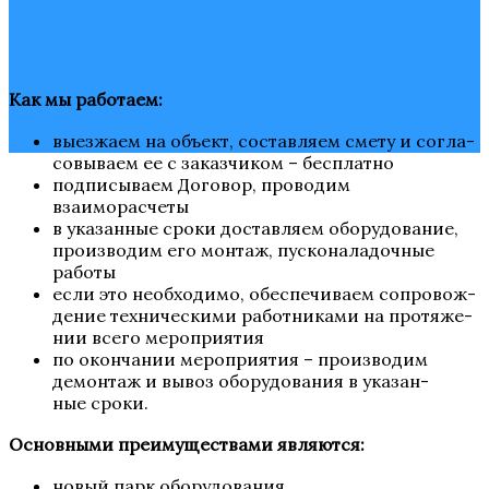
Как мы работаем:
выез­жа­ем на объ­ект, состав­ля­ем сме­ту и согла­
со­вы­ва­ем ее с заказ­чи­ком – бесплатно
под­пи­сы­ва­ем Дого­вор, про­во­дим
взаиморасчеты
в ука­зан­ные сро­ки достав­ля­ем обо­ру­до­ва­ние,
про­из­во­дим его мон­таж, пус­ко­на­ла­доч­ные
работы
если это необ­хо­ди­мо, обес­пе­чи­ва­ем сопро­вож­
де­ние тех­ни­че­ски­ми работ­ни­ка­ми на про­тя­же­
нии все­го мероприятия
по окон­ча­нии меро­при­я­тия – про­из­во­дим
демон­таж и вывоз обо­ру­до­ва­ния в ука­зан­
ные сроки.
Основ­ны­ми пре­иму­ще­ства­ми являются:
новый парк оборудования