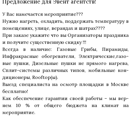
Предложение для Эвент агентств!
У Вас наме­ча­ет­ся мероприятие???
Нуж­но нагреть, охла­дить, под­дер­жать тем­пе­ра­ту­ру в
поме­ще­ни­ях, ули­це, веран­дах и шатрах????
При зака­зе ука­жи­те что вы Орга­ни­за­то­ры празд­ни­ка
и полу­чи­те суще­ствен­ную скидку !!!
Все­гда в нали­чие: Газо­вые Гри­бы, Пира­ми­ды,
Инфра­крас­ные обо­гре­ва­те­ли, Элек­три­че­ские,
газо­
вые пуш­ки, Дизель­ные пуш­ки не пря­мо­го нагре­ва,
Сплит-систе­мы раз­лич­ных типов, мобиль­ные кон­
ди­ци­о­не­ры, Rooftop(ы).
Выезд спе­ци­а­ли­ста на осмотр пло­щад­ки в Москве
бесплатно!
Как обес­пе­че­ние гаран­тии сво­ей рабо­ты – мы вер­
нем 10 % от обще­го бюд­же­та на кли­мат на
мероприятие.