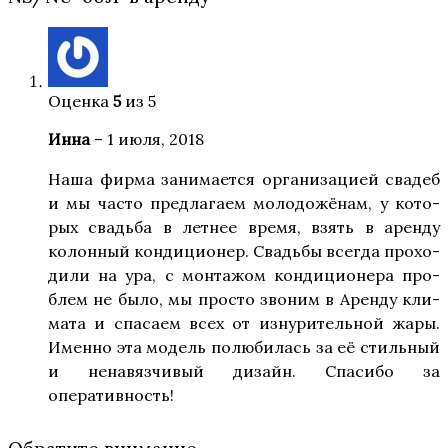
Оценка
5
из 5
Инна
–
1 июля, 2018
Наша фир­ма зани­ма­ет­ся орга­ни­за­ци­ей сва­деб
и мы часто пред­ла­га­ем моло­до­жё­нам, у кото­
рых сва­дьба в лет­нее вре­мя, взять в арен­ду
колон­ный кон­ди­ци­о­нер. Сва­дьбы все­гда про­хо­
ди­ли на ура, с мон­та­жом кон­ди­ци­о­не­ра про­
блем не было, мы про­сто зво­ним в Арен­ду кли­
ма­та и спа­са­ем всех от изну­ри­тель­ной жары.
Имен­но эта модель полю­би­лась за её стиль­ный
и нена­вяз­чи­вый дизайн. Спа­си­бо за
оперативность!