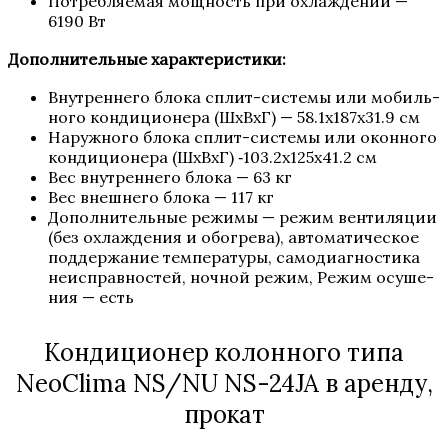
Потреб­ля­е­мая мощ­ность при охла­жде­нии —
6190 Вт
Допол­ни­тель­ные характеристики:
Внут­рен­не­го бло­ка сплит-систе­мы или мобиль­
но­го кон­ди­ци­о­не­ра (ШxВxГ) — 58.1x187x31.9 см
Наруж­но­го бло­ка сплит-систе­мы или окон­но­го
кон­ди­ци­о­не­ра (ШxВxГ) ‑103.2x125x41.2 см
Вес внут­рен­не­го бло­ка — 63 кг
Вес внеш­не­го бло­ка — 117 кг
Допол­ни­тель­ные режи­мы — режим вен­ти­ля­ции
(без охла­жде­ния и обо­гре­ва), авто­ма­ти­че­ское
под­дер­жа­ние тем­пе­ра­ту­ры, само­ди­а­гно­сти­ка
неис­прав­но­стей, ноч­ной режим, Режим осу­ше­
ния — есть
Кондиционер колонного типа
NeoClima NS/​NU NS-24JA в аренду,
прокат