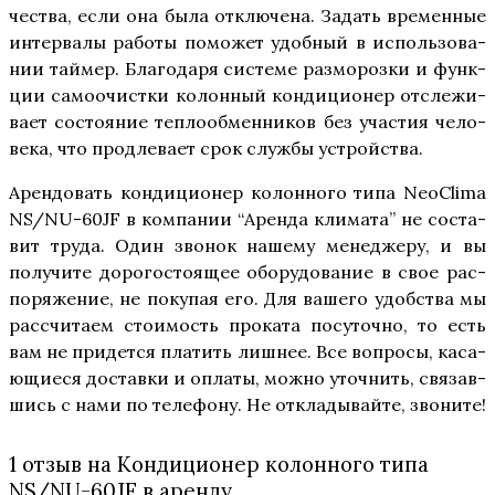
че­ства, если она была отклю­че­на. Задать вре­мен­ные
интер­ва­лы рабо­ты помо­жет удоб­ный в исполь­зо­ва­
нии тай­мер. Бла­го­да­ря систе­ме раз­мо­роз­ки и функ­
ции само­очист­ки колон­ный кон­ди­ци­о­нер отсле­жи­
ва­ет состо­я­ние теп­ло­об­мен­ни­ков без уча­стия чело­
ве­ка, что про­дле­ва­ет срок служ­бы устройства.
Арен­до­вать кон­ди­ци­о­нер колон­но­го типа NeoClima
NS/NU-60JF в ком­па­нии “Арен­да кли­ма­та” не соста­
вит тру­да. Один зво­нок наше­му мене­дже­ру, и вы
полу­чи­те доро­го­сто­я­щее обо­ру­до­ва­ние в свое рас­
по­ря­же­ние, не поку­пая его. Для ваше­го удоб­ства мы
рас­счи­та­ем сто­и­мость про­ка­та посу­точ­но, то есть
вам не при­дет­ся пла­тить лиш­нее. Все вопро­сы, каса­
ю­щи­е­ся достав­ки и опла­ты, мож­но уточ­нить, свя­зав­
шись с нами по теле­фо­ну. Не откла­ды­вай­те, звоните!
1 отзыв на
Кондиционер колонного типа
NS/NU-60JF в аренду