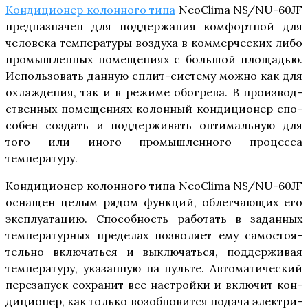
Кон­ди­ци­о­нер колон­но­го типа
NeoClima NS/NU-60JF
пред­на­зна­чен для под­дер­жа­ния ком­форт­ной для
чело­ве­ка тем­пе­ра­ту­ры воз­ду­ха в ком­мер­че­ских либо
про­мыш­лен­ных поме­ще­ни­ях с боль­шой пло­ща­дью.
Исполь­зо­вать дан­ную сплит-систе­му мож­но как для
охла­жде­ния, так и в режи­ме обо­гре­ва. В про­из­вод­
ствен­ных поме­ще­ни­ях колон­ный кон­ди­ци­о­нер спо­
со­бен создать и под­дер­жи­вать опти­маль­ную для
того или ино­го про­мыш­лен­но­го про­цес­са
температуру.
Кон­ди­ци­о­нер колон­но­го типа NeoClima NS/NU-60JF
осна­щен целым рядом функ­ций, облег­ча­ю­щих его
экс­плу­а­та­цию. Спо­соб­ность рабо­тать в задан­ных
тем­пе­ра­тур­ных пре­де­лах поз­во­ля­ет ему само­сто­я­
тель­но вклю­чать­ся и выклю­чать­ся, под­дер­жи­вая
тем­пе­ра­ту­ру, ука­зан­ную на пуль­те. Авто­ма­ти­че­ский
пере­за­пуск сохра­нит все настрой­ки и вклю­чит кон­
ди­ци­о­нер, как толь­ко воз­об­но­вит­ся пода­ча элек­три­