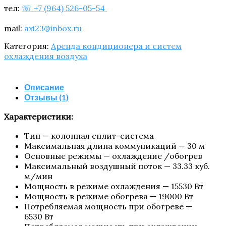
тел:
☏ +7 (964) 526-05-54
mail:
axi23@inbox.ru
Категория:
Аренда кондиционера и систем
охлаждения воздуха
Описание
Отзывы (1)
Харак­те­ри­сти­ки:
Тип — колон­ная сплит-система
Мак­си­маль­ная дли­на ком­му­ни­ка­ций — 30 м
Основ­ные режи­мы — охла­жде­ние /​обо­грев
Мак­си­маль­ный воз­душ­ный поток — 33.33 куб.
м/​мин
Мощ­ность в режи­ме охла­жде­ния — 15530 Вт
Мощ­ность в режи­ме обо­гре­ва — 19000 Вт
Потреб­ля­е­мая мощ­ность при обо­гре­ве —
6530 Вт