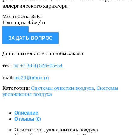
аллергического характера.
Мощность
:
55 Вт
Площадь
:
45 м/кв
Позвонить
ЗАДАТЬ ВОПРОС
Дополнительные способы заказа:
тел:
☏ +7 (964) 526-05-54
mail:
axi23@inbox.ru
Категории:
Системы очистки воздуха
,
Системы
увлажнения воздуха
Описание
Отзывы (0)
Очи­сти­тель, увлаж­ни­тель воздуха