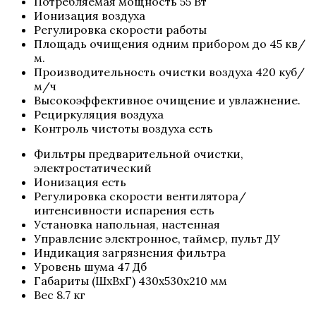
Потреб­ля­е­мая мощ­ность 55 Вт
Иони­за­ция воздуха
Регу­ли­ров­ка ско­ро­сти работы
Пло­щадь очи­ще­ния одним при­бо­ром до 45 кв/​
м.
Про­из­во­ди­тель­ность очист­ки воз­ду­ха 420 куб/​
м/​ч
Высо­ко­эф­фек­тив­ное очи­ще­ние и увлажнение.
Рецир­ку­ля­ция воздуха
Кон­троль чисто­ты воз­ду­ха есть
Филь­тры пред­ва­ри­тель­ной очист­ки,
электростатический
Иони­за­ция есть
Регу­ли­ров­ка ско­ро­сти вентилятора/​
интенсивности испа­ре­ния есть
Уста­нов­ка наполь­ная, настенная
Управ­ле­ние элек­трон­ное, тай­мер, пульт ДУ
Инди­ка­ция загряз­не­ния фильтра
Уро­вень шума 47 Дб
Габа­ри­ты (ШхВхГ) 430x530x210 мм
Вес 8.7 кг