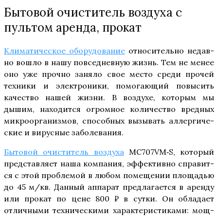
Бытовой очиститель воздуха с
пультом аренда, прокат
Кли­ма­ти­че­ское обо­ру­до­ва­ние
отно­си­тель­но недав­
но вошло в нашу повсе­днев­ную жизнь. Тем не менее
оно уже проч­но заня­ло свое место сре­ди про­чей
тех­ни­ки и элек­тро­ни­ки, помо­га­ю­щий повы­сить
каче­ство нашей жиз­ни. В воз­ду­хе, кото­рым мы
дышим, нахо­дит­ся огром­ное коли­че­ство вред­ных
мик­ро­ор­га­низ­мов, спо­соб­ных вызы­вать аллер­ги­че­
ские и вирус­ные заболевания.
Быто­вой очи­сти­тель воз­ду­ха
MC707VM‑S, кото­рый
пред­став­ля­ет наша ком­па­ния, эффек­тив­но спра­вит­
ся с этой про­бле­мой в любом поме­ще­нии пло­ща­дью
до 45 м/​кв. Дан­ный аппа­рат пред­ла­га­ет­ся в арен­ду
или про­кат по цене 800 ₽ в сут­ки. Он обла­да­ет
отлич­ны­ми тех­ни­че­ски­ми харак­те­ри­сти­ка­ми: мощ­