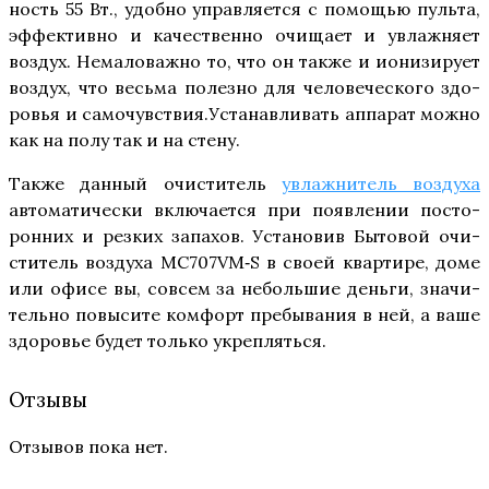
ность 55 Вт., удоб­но управ­ля­ет­ся с помо­щью пуль­та,
эффек­тив­но и каче­ствен­но очи­ща­ет и увлаж­ня­ет
воз­дух. Нема­ло­важ­но то, что он так­же и иони­зи­ру­ет
воз­дух, что весь­ма полез­но для чело­ве­че­ско­го здо­
ро­вья и самочувствия.Устанавливать аппа­рат мож­но
как на полу так и на стену.
Так­же дан­ный очи­сти­тель
увлаж­ни­тель воз­ду­ха
авто­ма­ти­че­ски вклю­ча­ет­ся при появ­ле­нии посто­
рон­них и рез­ких запа­хов. Уста­но­вив Быто­вой очи­
сти­тель воз­ду­ха MC707VM‑S в сво­ей квар­ти­ре, доме
или офи­се вы, совсем за неболь­шие день­ги, зна­чи­
тель­но повы­си­те ком­форт пре­бы­ва­ния в ней, а ваше
здо­ро­вье будет толь­ко укрепляться.
Отзывы
Отзывов пока нет.