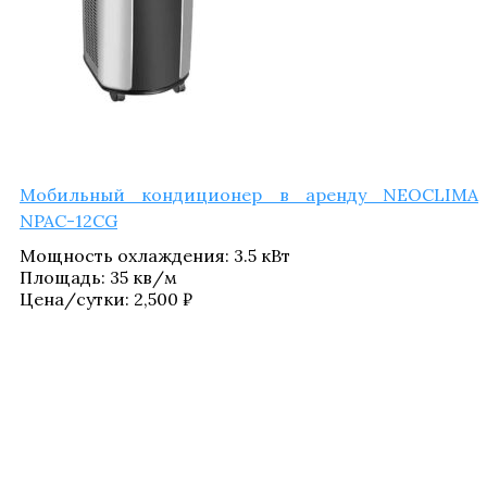
Мобиль­ный кон­ди­ци­о­нер в арен­ду NEOCLIMA
NPAC-12CG
Мощ­ность охла­жде­ния
:
3.5 кВт
Пло­щадь
:
35 кв/​м
Цена/​сутки:
2,500
₽