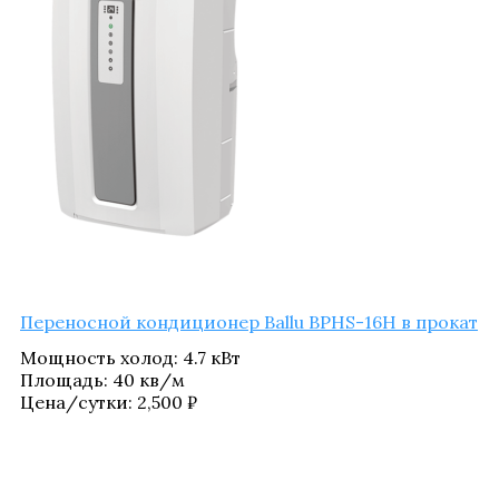
Пере­нос­ной кон­ди­ци­о­нер Ballu BPHS-16H в прокат
Мощ­ность холод
:
4.7 кВт
Пло­щадь
:
40 кв/​м
Цена/​сутки:
2,500
₽