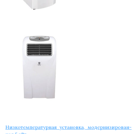
Низ­ко­тем­пе­ра­тур­ная уста­нов­ка, модер­ни­зи­ро­ван­