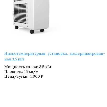
Низ­ко­тем­пе­ра­тур­ная уста­нов­ка, модер­ни­зи­ро­ван­
ная 3.5 кВт
Мощ­ность холод
:
3.5 кВт
Пло­щадь
:
15 кв/​м
Цена/​сутки:
4,000
₽