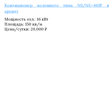
Кон­ди­ци­о­нер колон­но­го типа NS/NU-60JF в
аренду
Мощ­ность охл.
:
16 кВт
Пло­щадь
:
150 кв/​м
Цена/​сутки:
20,000
₽