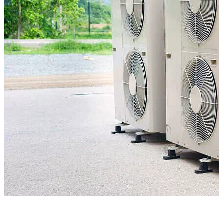
Осушение воздуха
Тепловые пушки
Антимоскитные лампы
Бактерицидные лампы
Заказчикам
Доставка и монтаж
Оплата
Скидки
Наши работы
Контакты
Пользовательское соглашение
Политика конфиденциальности
СЕЙЧАС МЫ РАБОТАЕМ
Москва
+7 (964) 526-05-54
Санкт-Петербург
+7 (964) 526-05-54