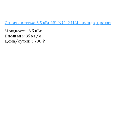
Сплит систе­ма 3.5 кВт NS-NU 12 HAL арен­да, прокат
Мощ­ность
:
3.5 кВт
Пло­щадь
:
35 кв/​м
Цена/​сутки:
3,700
₽