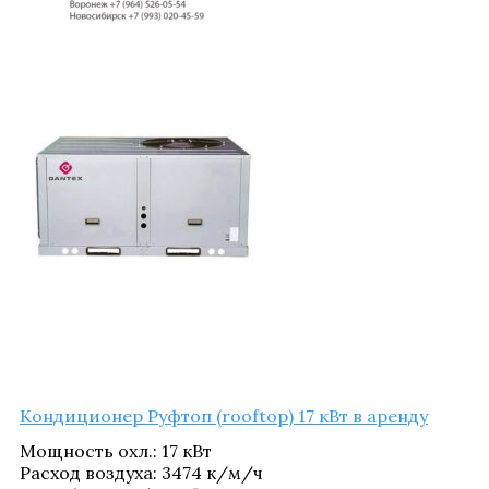
Кон­ди­ци­о­нер Руф­топ (rooftop) 17 кВт в аренду
Мощ­ность охл.
:
17 кВт
Рас­ход воз­ду­ха
:
3474 к/​м/​ч