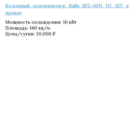
Колон­ный кон­ди­ци­о­нер Ballu BFL-60H N1_​16Y в
прокат
Мощ­ность охла­жде­ния
:
16 кВт
Пло­щадь
:
160 кв/​м
Цена/​сутки:
20,000
₽