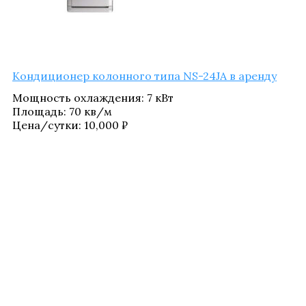
Кон­ди­ци­о­нер колон­но­го типа NS-24JA в аренду
Мощ­ность охла­жде­ния
:
7 кВт
Пло­щадь
:
70 кв/​м
Цена/​сутки:
10,000
₽