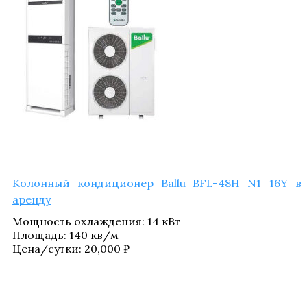
Колон­ный кон­ди­ци­о­нер Ballu BFL-48H N1_​16Y в
аренду
Мощ­ность охла­жде­ния
:
14 кВт
Пло­щадь
:
140 кв/​м
Цена/​сутки:
20,000
₽