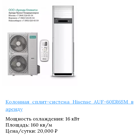
Колон­ная сплит-систе­ма Hisense AUF-60ER6SM в
аренду
Мощ­ность охла­жде­ния
:
16 кВт
Пло­щадь
:
160 кв/​м
Цена/​сутки:
20,000
₽