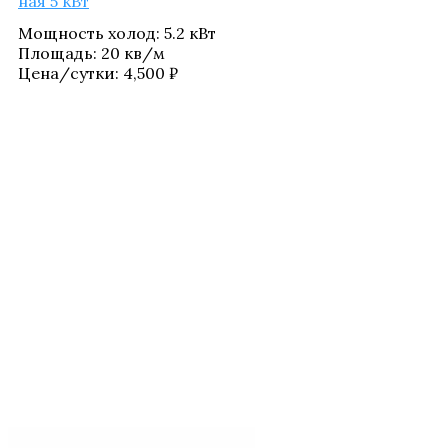
ная 5 кВт
Мощ­ность холод
:
5.2 кВт
Пло­щадь
:
20 кв/​м
Цена/​сутки:
4,500
₽