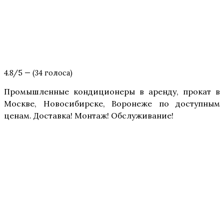
4.8/5 — (34 голоса)
Про­мыш­лен­ные кон­ди­ци­о­не­ры в арен­ду, про­кат в
Москве, Ново­си­бир­ске, Воро­не­же по доступ­ным
ценам. Достав­ка! Мон­таж! Обслуживание!