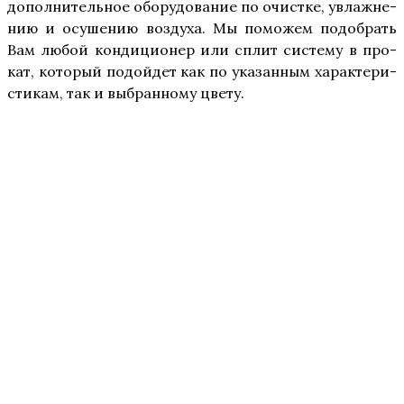
допол­ни­тель­ное обо­ру­до­ва­ние по очист­ке, увлаж­не­
нию и осу­ше­нию воз­ду­ха. Мы помо­жем подо­брать
Вам любой кон­ди­ци­о­нер или сплит систе­му в про­
кат, кото­рый подой­дет как по ука­зан­ным харак­те­ри­
сти­кам, так и выбран­но­му цвету.