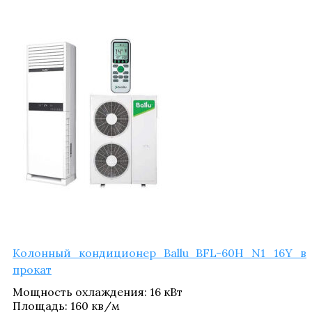
Колон­ный кон­ди­ци­о­нер Ballu BFL-60H N1_​16Y в
прокат
Мощ­ность охла­жде­ния
:
16 кВт
Пло­щадь
:
160 кв/​м