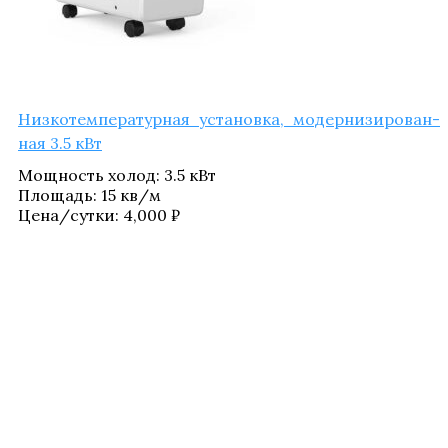
Низ­ко­тем­пе­ра­тур­ная уста­нов­ка, модер­ни­зи­ро­ван­
ная 3.5 кВт
Мощ­ность холод
:
3.5 кВт
Пло­щадь
:
15 кв/​м
Цена/​сутки:
4,000
₽