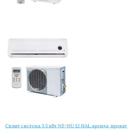
Сплит систе­ма 3.5 кВт NS-NU 12 HAL арен­да, прокат