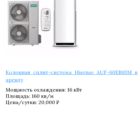
Колон­ная сплит-систе­ма Hisense AUF-60ER6SM в
аренду
Мощ­ность охла­жде­ния
:
16 кВт
Пло­щадь
:
160 кв/​м
Цена/​сутки:
20,000
₽