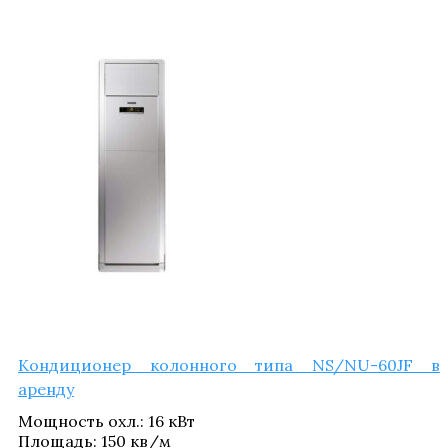
Кон­ди­ци­о­нер колон­но­го типа NS/NU-60JF в
аренду
Мощ­ность охл.
:
16 кВт
Пло­щадь
:
150 кв/​м