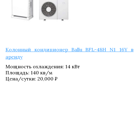
Колон­ный кон­ди­ци­о­нер Ballu BFL-48H N1_​16Y в
аренду
Мощ­ность охла­жде­ния
:
14 кВт
Пло­щадь
:
140 кв/​м
Цена/​сутки:
20,000
₽