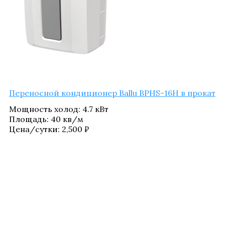
Пере­нос­ной кон­ди­ци­о­нер Ballu BPHS-16H в прокат
Мощ­ность холод
:
4.7 кВт
Пло­щадь
:
40 кв/​м
Цена/​сутки:
2,500
₽