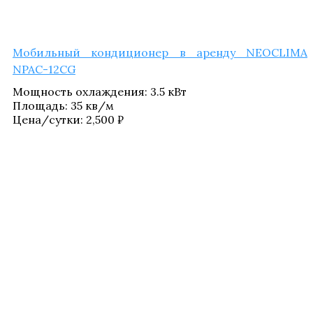
Мобиль­ный кон­ди­ци­о­нер в арен­ду NEOCLIMA
NPAC-12CG
Мощ­ность охла­жде­ния
:
3.5 кВт
Пло­щадь
:
35 кв/​м
Цена/​сутки:
2,500
₽