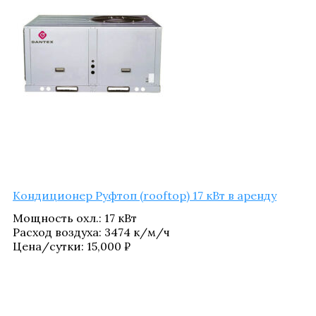
Кон­ди­ци­о­нер Руф­топ (rooftop) 17 кВт в аренду
Мощ­ность охл.
:
17 кВт
Рас­ход воз­ду­ха
:
3474 к/​м/​ч
Цена/​сутки:
15,000
₽