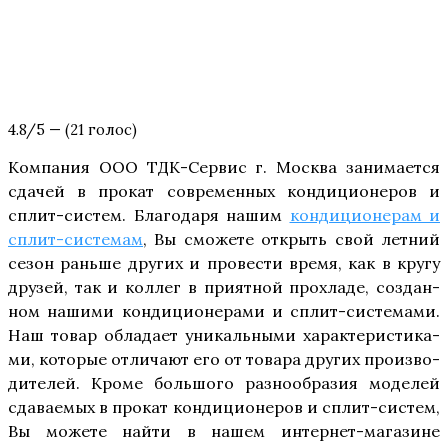
4.8/5 — (21 голос)
Ком­па­ния ООО ТДК-Сер­вис г. Москва зани­ма­ет­ся
сда­чей в про­кат совре­мен­ных кон­ди­ци­о­не­ров и
сплит-систем. Бла­го­да­ря нашим
кон­ди­ци­о­не­рам и
сплит-систе­мам
, Вы смо­же­те открыть свой лет­ний
сезон рань­ше дру­гих и про­ве­сти вре­мя, как в кру­гу
дру­зей, так и кол­лег в при­ят­ной про­хла­де, создан­
ном наши­ми кон­ди­ци­о­не­ра­ми и сплит-систе­ма­ми.
Наш товар обла­да­ет уни­каль­ны­ми харак­те­ри­сти­ка­
ми, кото­рые отли­ча­ют его от това­ра дру­гих про­из­во­
ди­те­лей. Кро­ме боль­шо­го раз­но­об­ра­зия моде­лей
сда­ва­е­мых в про­кат кон­ди­ци­о­не­ров и сплит-систем,
Вы може­те най­ти в нашем интер­нет-мага­зине