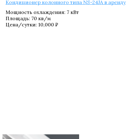
Кон­ди­ци­о­нер колон­но­го типа NS-24JA в аренду
Мощ­ность охла­жде­ния
:
7 кВт
Пло­щадь
:
70 кв/​м
Цена/​сутки:
10,000
₽