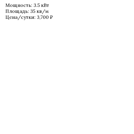
Мощ­ность
:
3.5 кВт
Пло­щадь
:
35 кв/​м
Цена/​сутки:
3,700
₽