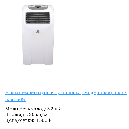
Низ­ко­тем­пе­ра­тур­ная уста­нов­ка, модер­ни­зи­ро­ван­
ная 5 кВт
Мощ­ность холод
:
5.2 кВт
Пло­щадь
:
20 кв/​м
Цена/​сутки:
4,500
₽