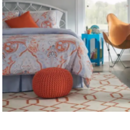
Осушение воздуха
Тепловые пушки
Антимоскитные лампы
Бактерицидные лампы
Заказчикам
Доставка и монтаж
Оплата
Скидки
Наши работы
Контакты
Пользовательское соглашение
Политика конфиденциальности
СЕЙЧАС МЫ РАБОТАЕМ
Москва
+7 (964) 526-05-54
Санкт-Петербург
+7 (964) 526-05-54