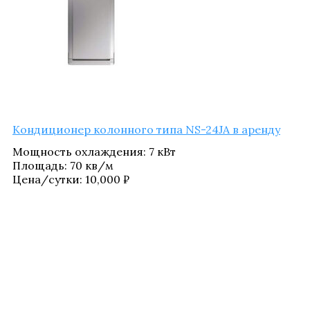
Кон­ди­ци­о­нер колон­но­го типа NS-24JA в аренду
Мощ­ность охла­жде­ния
:
7 кВт
Пло­щадь
:
70 кв/​м
Цена/​сутки:
10,000
₽