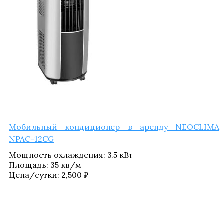
Мобиль­ный кон­ди­ци­о­нер в арен­ду NEOCLIMA
NPAC-12CG
Мощ­ность охла­жде­ния
:
3.5 кВт
Пло­щадь
:
35 кв/​м
Цена/​сутки:
2,500
₽