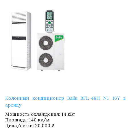
Колон­ный кон­ди­ци­о­нер Ballu BFL-48H N1_​16Y в
аренду
Мощ­ность охла­жде­ния
:
14 кВт
Пло­щадь
:
140 кв/​м
Цена/​сутки:
20,000
₽