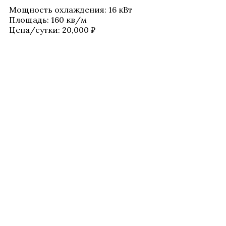
Мощ­ность охла­жде­ния
:
16 кВт
Пло­щадь
:
160 кв/​м
Цена/​сутки:
20,000
₽