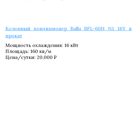
Колон­ный кон­ди­ци­о­нер Ballu BFL-60H N1_​16Y в
прокат
Мощ­ность охла­жде­ния
:
16 кВт
Пло­щадь
:
160 кв/​м
Цена/​сутки:
20,000
₽