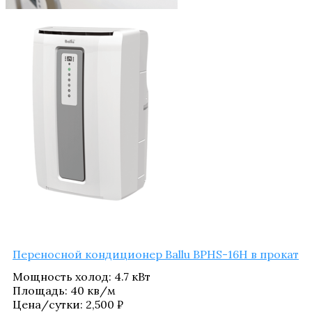
Пере­нос­ной кон­ди­ци­о­нер Ballu BPHS-16H в прокат
Мощ­ность холод
:
4.7 кВт
Пло­щадь
:
40 кв/​м
Цена/​сутки:
2,500
₽