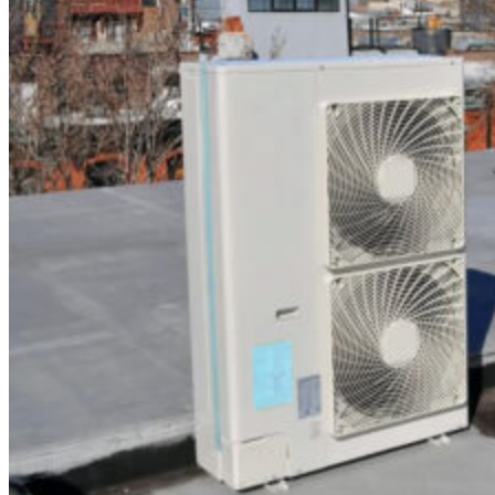
Осушение воздуха
Тепловые пушки
Антимоскитные лампы
Бактерицидные лампы
Заказчикам
Доставка и монтаж
Оплата
Скидки
Наши работы
Контакты
Пользовательское соглашение
Политика конфиденциальности
СЕЙЧАС МЫ РАБОТАЕМ
Москва
+7 (964) 526-05-54
Санкт-Петербург
+7 (964) 526-05-54