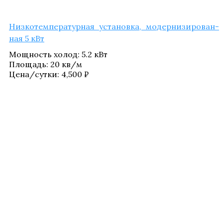
Низ­ко­тем­пе­ра­тур­ная уста­нов­ка, модер­ни­зи­ро­ван­
ная 5 кВт
Мощ­ность холод
:
5.2 кВт
Пло­щадь
:
20 кв/​м
Цена/​сутки:
4,500
₽