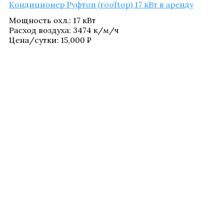
Кон­ди­ци­о­нер Руф­топ (rooftop) 17 кВт в аренду
Мощ­ность охл.
:
17 кВт
Рас­ход воз­ду­ха
:
3474 к/​м/​ч
Цена/​сутки:
15,000
₽