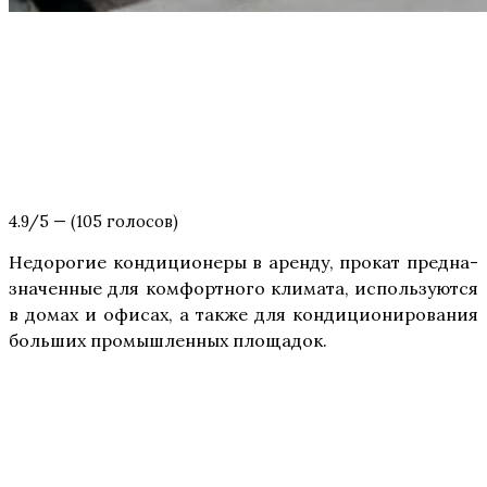
4.9/5 — (105 голосов)
Недо­ро­гие кон­ди­ци­о­не­ры в арен­ду, про­кат пред­на­
зна­чен­ные для ком­форт­но­го кли­ма­та, исполь­зу­ют­ся
в домах и офи­сах, а так­же для кон­ди­ци­о­ни­ро­ва­ния
боль­ших про­мыш­лен­ных площадок.