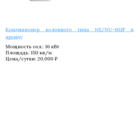
Кон­ди­ци­о­нер колон­но­го типа NS/NU-60JF в
аренду
Мощ­ность охл.
:
16 кВт
Пло­щадь
:
150 кв/​м
Цена/​сутки:
20,000
₽