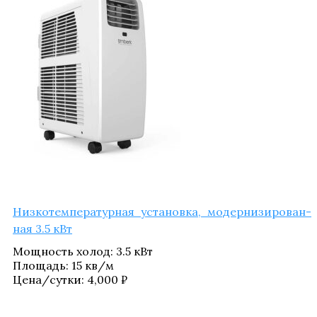
Низ­ко­тем­пе­ра­тур­ная уста­нов­ка, модер­ни­зи­ро­ван­
ная 3.5 кВт
Мощ­ность холод
:
3.5 кВт
Пло­щадь
:
15 кв/​м
Цена/​сутки:
4,000
₽