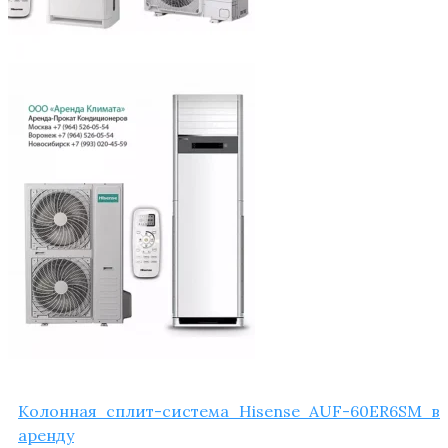
Колон­ная сплит-систе­ма Hisense AUF-60ER6SM в
аренду