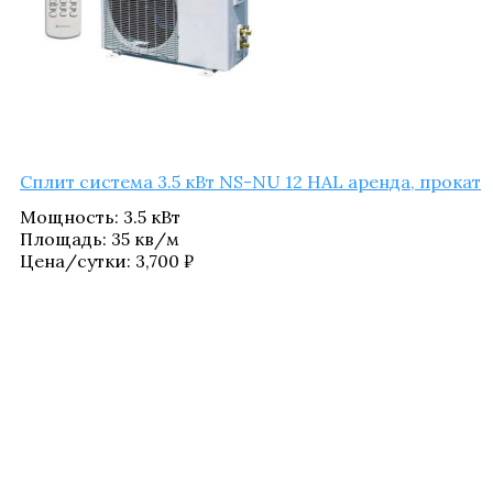
Сплит систе­ма 3.5 кВт NS-NU 12 HAL арен­да, прокат
Мощ­ность
:
3.5 кВт
Пло­щадь
:
35 кв/​м
Цена/​сутки:
3,700
₽