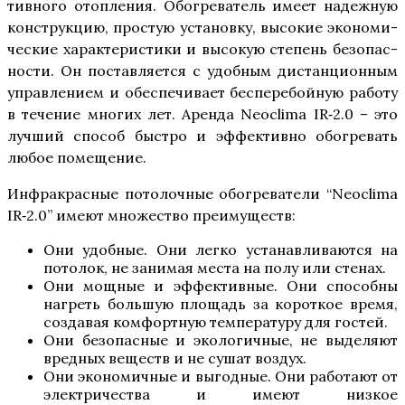
тив­но­го отоп­ле­ния. Обо­гре­ва­тель име­ет надеж­ную
кон­струк­цию, про­стую уста­нов­ку, высо­кие эко­но­ми­
че­ские харак­те­ри­сти­ки и высо­кую сте­пень без­опас­
но­сти. Он постав­ля­ет­ся с удоб­ным дистан­ци­он­ным
управ­ле­ни­ем и обес­пе­чи­ва­ет бес­пе­ре­бой­ную рабо­ту
в тече­ние мно­гих лет. Арен­да Neoclima IR‑2.0 – это
луч­ший спо­соб быст­ро и эффек­тив­но обо­гре­вать
любое помещение.
Инфра­крас­ные пото­лоч­ные обо­гре­ва­те­ли “Neoclima
IR‑2.0” име­ют мно­же­ство преимуществ:
Они удоб­ные. Они лег­ко уста­нав­ли­ва­ют­ся на
пото­лок, не зани­мая места на полу или стенах.
Они мощ­ные и эффек­тив­ные. Они спо­соб­ны
нагреть боль­шую пло­щадь за корот­кое вре­мя,
созда­вая ком­форт­ную тем­пе­ра­ту­ру для гостей.
Они без­опас­ные и эко­ло­гич­ные, не выде­ля­ют
вред­ных веществ и не сушат воздух.
Они эко­но­мич­ные и выгод­ные. Они рабо­та­ют от
элек­три­че­ства и име­ют низ­кое