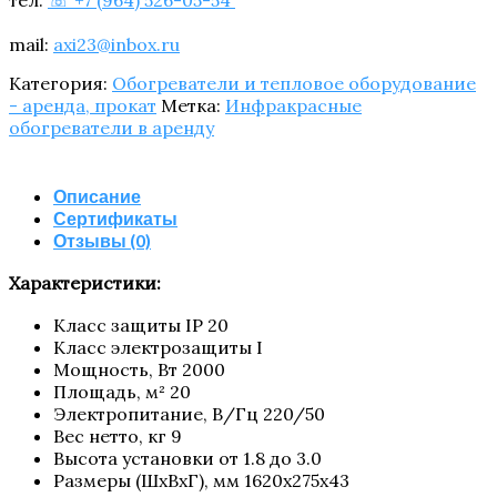
mail:
axi23@inbox.ru
Категория:
Обогреватели и тепловое оборудование
- аренда, прокат
Метка:
Инфракрасные
обогреватели в аренду
Описание
Сертификаты
Отзывы (0)
Харак­те­ри­сти­ки:
Класс защи­ты IP 20
Класс элек­тро­за­щи­ты I
Мощ­ность, Вт 2000
Пло­щадь, м² 20
Элек­тро­пи­та­ние, В/​Гц 220/​50
Вес нет­то, кг 9
Высо­та уста­нов­ки от 1.8 до 3.0
Раз­ме­ры (ШxВxГ), мм 1620х275х43