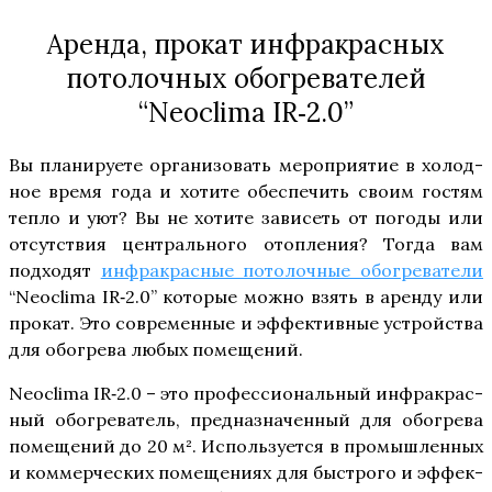
Аренда, прокат инфракрасных
потолочных обогревателей
“Neoclima IR‑2.0”
Вы пла­ни­ру­е­те орга­ни­зо­вать меро­при­я­тие в холод­
ное вре­мя года и хоти­те обес­пе­чить сво­им гостям
теп­ло и уют? Вы не хоти­те зави­сеть от пого­ды или
отсут­ствия цен­траль­но­го отоп­ле­ния? Тогда вам
под­хо­дят
инфра­крас­ные пото­лоч­ные обо­гре­ва­те­ли
“Neoclima IR‑2.0” кото­рые мож­но взять в арен­ду или
про­кат. Это совре­мен­ные и эффек­тив­ные устрой­ства
для обо­гре­ва любых помещений.
Neoclima IR‑2.0 – это про­фес­си­о­наль­ный инфра­крас­
ный обо­гре­ва­тель, пред­на­зна­чен­ный для обо­гре­ва
поме­ще­ний до 20 м². Исполь­зу­ет­ся в про­мыш­лен­ных
и ком­мер­че­ских поме­ще­ни­ях для быст­ро­го и эффек­