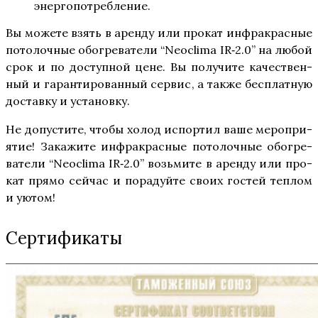
энергопотребление.
Вы може­те взять в арен­ду или про­кат инфра­крас­ные
пото­лоч­ные обо­гре­ва­те­ли “Neoclima IR‑2.0” на любой
срок и по доступ­ной цене. Вы полу­чи­те каче­ствен­
ный и гаран­ти­ро­ван­ный сер­вис, а так­же бес­плат­ную
достав­ку и установку.
Не допу­сти­те, что­бы холод испор­тил ваше меро­при­
я­тие! Зака­жи­те инфра­крас­ные пото­лоч­ные обо­гре­
ва­те­ли “Neoclima IR‑2.0” возь­ми­те в арен­ду или про­
кат пря­мо сей­час и пора­дуй­те сво­их гостей теп­лом
и уютом!
Сертификаты